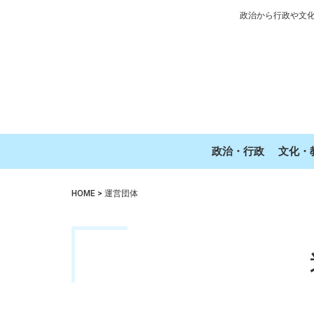
政治から行政や文
政治・行政
文化・
HOME
>
運営団体