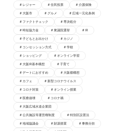
レジャー
住民投票
介護保険
大阪市
グルメ
広域一元化条例
ファクトチェック
専決処分
時短協力金
衆議院選挙
IR
子どもとお出かけ
カジノ
コンセッション方式
学校
ショッピング
オンライン学習
大阪IR基本構想
子育て
デートにおすすめ
大阪都構想
カフェ
新型コロナウイルス
コロナ対策
オンライン授業
医療崩壊
コロナ禍
大阪広域水道企業団
公共施設等運営権制度
特別区設置法
地域協議会
財源措置
事務分担