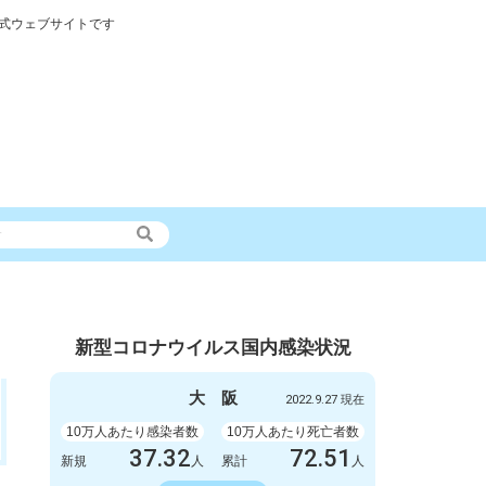
式ウェブサイトです
新型コロナウイルス国内感染状況
大
阪
2022.9.27 現在
10万人あたり感染者数
10万人あたり死亡者数
37.32
72.51
新規
人
累計
人