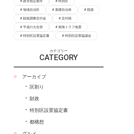
政令指定都市
特別区
地域自治区
基礎自治体
税源
財政調整交付金
交付税
平成の大合併
南海トラフ地震
特別区設置協定書
特別区設置協議会
カテゴリー
CATEGORY
アーカイブ
区割り
財政
特別区設置協定書
都構想
グルメ