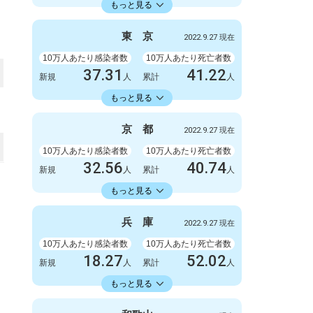
23598.73
累計
人
もっと見る
感染者数
死亡者数
3300
9
東
京
2022.9.27 現在
新規
人
新規
人
2086723
6412
累計
10万人あたり感染者数
人
累計
10万人あたり死亡者数
人
37.31
41.22
新規
人
累計
人
22429.74
累計
人
もっと見る
感染者数
死亡者数
5247
6
京
都
2022.9.27 現在
新規
人
新規
人
3154675
5798
累計
10万人あたり感染者数
人
累計
10万人あたり死亡者数
人
32.56
40.74
新規
人
累計
人
18413.86
累計
人
もっと見る
感染者数
死亡者数
840
3
兵
庫
2022.9.27 現在
新規
人
新規
人
475063
1051
累計
10万人あたり感染者数
人
累計
10万人あたり死亡者数
人
18.27
52.02
新規
人
累計
人
18353.34
累計
人
もっと見る
感染者数
死亡者数