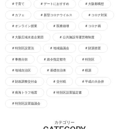
子育て
デートにおすすめ
大阪都構想
カフェ
新型コロナウイルス
コロナ対策
オンライン授業
医療崩壊
コロナ禍
大阪広域水道企業団
公共施設等運営権制度
特別区設置法
地域協議会
財源措置
事務分担
政令指定都市
特別区
地域自治区
基礎自治体
税源
財政調整交付金
交付税
平成の大合併
南海トラフ地震
特別区設置協定書
特別区設置協議会
カテゴリー