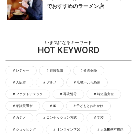
でおすすめのラーメン店
いま気になるキーワード
HOT KEYWORD
レジャー
住民投票
介護保険
大阪市
グルメ
広域一元化条例
ファクトチェック
専決処分
時短協力金
衆議院選挙
IR
子どもとお出かけ
カジノ
コンセッション方式
学校
ショッピング
オンライン学習
大阪IR基本構想