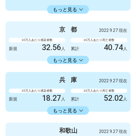
22429.74
累計
人
もっと見る
感染者数
死亡者数
5247
6
新規
人
新規
人
京
都
2022.9.27 現在
3154675
5798
累計
人
累計
人
10万人あたり感染者数
10万人あたり死亡者数
32.56
40.74
新規
人
累計
人
18413.86
累計
人
もっと見る
感染者数
死亡者数
840
3
新規
人
新規
人
兵
庫
2022.9.27 現在
475063
1051
累計
人
累計
人
10万人あたり感染者数
10万人あたり死亡者数
18.27
52.02
新規
人
累計
人
18353.34
累計
人
もっと見る
感染者数
死亡者数
999
1
新規
人
新規
人
和
歌
山
2022.9.27 現在