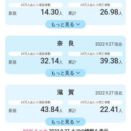
1003778
2845
累計
人
累計
人
10万人あたり感染者数
10万人あたり死亡者数
14.30
26.98
新規
人
累計
人
14336.11
累計
人
もっと見る
感染者数
死亡者数
132
1
新規
人
新規
人
奈
良
2022.9.27 現在
132327
249
累計
人
累計
人
10万人あたり感染者数
10万人あたり死亡者数
32.14
39.38
新規
人
累計
人
16582.30
累計
人
もっと見る
感染者数
死亡者数
426
0
新規
人
新規
人
滋
賀
2022.9.27 現在
219788
522
累計
人
累計
人
10万人あたり感染者数
10万人あたり死亡者数
43.84
22.41
新規
人
累計
人
16406.17
累計
人
もっと見る
感染者数
死亡者数