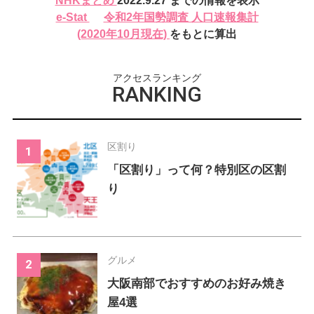
NHKまとめ
2022.9.27 までの情報を表示
620
2
新規
人
新規
人
e-Stat
令和2年国勢調査 人口速報集計
232024
317
(2020年10月現在)
をもとに算出
累計
人
累計
人
アクセスランキング
RANKING
区割り
「区割り」って何？特別区の区割
り
グルメ
大阪南部でおすすめのお好み焼き
屋4選