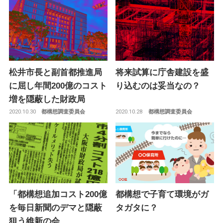
松井市長と副首都推進局
将来試算に庁舎建設を盛
に屈し年間200億のコスト
り込むのは妥当なの？
増を隠蔽した財政局
2020.10.30
2020.10.28
都構想調査委員会
都構想調査委員会
「都構想追加コスト200億
都構想で子育て環境がガ
を毎日新聞のデマと隠蔽
タガタに？
狙う維新の会