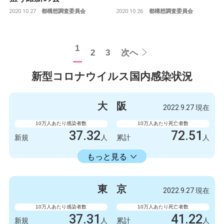
2020.10.27
2020.10.26
都構想調査委員会
都構想調査委員会
1
2
3
次へ
新型コロナウイルス国内感染状況
大
阪
2022.9.27 現在
10万人あたり感染者数
10万人あたり死亡者数
37.32
72.51
新規
人
累計
人
23598.73
累計
人
もっと見る
感染者数
死亡者数
3300
9
新規
人
新規
人
東
京
2022.9.27 現在
2086723
6412
累計
人
累計
人
10万人あたり感染者数
10万人あたり死亡者数
37.31
41.22
新規
人
累計
人