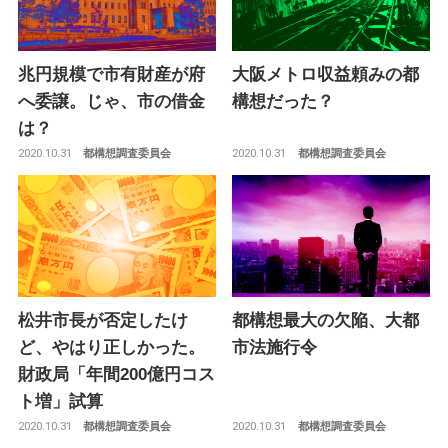
兆円規模で市有財産が府
大阪メトロ収益頼みの都
へ委譲。じゃ、市の借金
構想だった？
は？
2020.10.31
2020.10.31
都構想調査委員会
都構想調査委員会
松井市長が否定したけ
都構想最大の欠陥、大都
ど、やはり正しかった。
市法施行令
財政局「年間200億円コス
ト増」試算
2020.10.31
2020.10.31
都構想調査委員会
都構想調査委員会