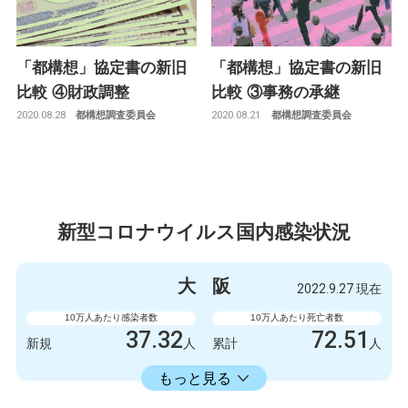
「都構想」協定書の新旧
「都構想」協定書の新旧
比較 ④財政調整
比較 ③事務の承継
2020.08.28
2020.08.21
都構想調査委員会
都構想調査委員会
新型コロナウイルス国内感染状況
大
阪
2022.9.27 現在
10万人あたり感染者数
10万人あたり死亡者数
37.32
72.51
新規
人
累計
人
23598.73
累計
人
もっと見る
感染者数
死亡者数