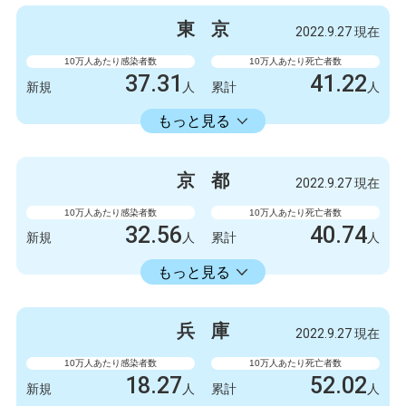
3300
9
新規
人
新規
人
東
京
2022.9.27 現在
2086723
6412
累計
人
累計
人
10万人あたり感染者数
10万人あたり死亡者数
37.31
41.22
新規
人
累計
人
22429.74
累計
人
もっと見る
感染者数
死亡者数
5247
6
新規
人
新規
人
京
都
2022.9.27 現在
3154675
5798
累計
人
累計
人
10万人あたり感染者数
10万人あたり死亡者数
32.56
40.74
新規
人
累計
人
18413.86
累計
人
もっと見る
感染者数
死亡者数
840
3
新規
人
新規
人
兵
庫
2022.9.27 現在
475063
1051
累計
人
累計
人
10万人あたり感染者数
10万人あたり死亡者数
18.27
52.02
新規
人
累計
人