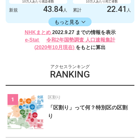
10万人あたり感染者数
10万人あたり死亡者数
43.84
22.41
新規
人
累計
人
16406.17
累計
人
もっと見る
感染者数
死亡者数
NHKまとめ
2022.9.27 までの情報を表示
620
2
新規
人
新規
人
e-Stat
令和2年国勢調査 人口速報集計
232024
317
(2020年10月現在)
をもとに算出
累計
人
累計
人
アクセスランキング
RANKING
区割り
「区割り」って何？特別区の区割
り