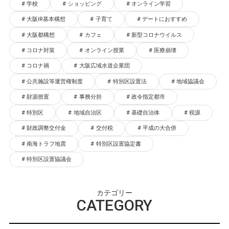
学校
ショッピング
オンライン学習
大阪IR基本構想
子育て
デートにおすすめ
大阪都構想
カフェ
新型コロナウイルス
コロナ対策
オンライン授業
医療崩壊
コロナ禍
大阪広域水道企業団
公共施設等運営権制度
特別区設置法
地域協議会
財源措置
事務分担
政令指定都市
特別区
地域自治区
基礎自治体
税源
財政調整交付金
交付税
平成の大合併
南海トラフ地震
特別区設置協定書
特別区設置協議会
カテゴリー
CATEGORY