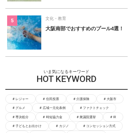
文化・教育
大阪南部でおすすめのプール4選！
いま気になるキーワード
HOT KEYWORD
レジャー
住民投票
介護保険
大阪市
グルメ
広域一元化条例
ファクトチェック
専決処分
時短協力金
衆議院選挙
IR
子どもとお出かけ
カジノ
コンセッション方式