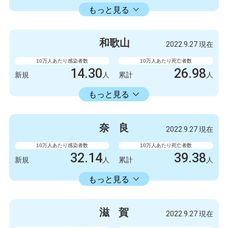
18353.34
累計
人
もっと見る
感染者数
死亡者数
999
1
新規
人
新規
人
和
歌
山
2022.9.27 現在
1003778
2845
累計
人
累計
人
10万人あたり感染者数
10万人あたり死亡者数
14.30
26.98
新規
人
累計
人
14336.11
累計
人
もっと見る
感染者数
死亡者数
132
1
新規
人
新規
人
奈
良
2022.9.27 現在
132327
249
累計
人
累計
人
10万人あたり感染者数
10万人あたり死亡者数
32.14
39.38
新規
人
累計
人
16582.30
累計
人
もっと見る
感染者数
死亡者数
426
0
新規
人
新規
人
滋
賀
2022.9.27 現在
219788
522
累計
人
累計
人