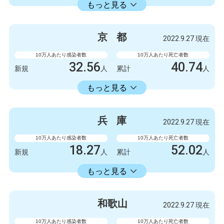
22429.74
累計
人
もっと見る
感染者数
死亡者数
5247
6
新規
人
新規
人
京
都
2022.9.27 現在
3154675
5798
累計
人
累計
人
10万人あたり感染者数
10万人あたり死亡者数
32.56
40.74
新規
人
累計
人
18413.86
累計
人
もっと見る
感染者数
死亡者数
840
3
新規
人
新規
人
兵
庫
2022.9.27 現在
475063
1051
累計
人
累計
人
10万人あたり感染者数
10万人あたり死亡者数
18.27
52.02
新規
人
累計
人
18353.34
累計
人
もっと見る
感染者数
死亡者数
999
1
新規
人
新規
人
和
歌
山
2022.9.27 現在
1003778
2845
累計
人
累計
人
10万人あたり感染者数
10万人あたり死亡者数