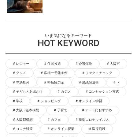
いま気になるキーワード
HOT KEYWORD
レジャー
住民投票
介護保険
大阪市
グルメ
広域一元化条例
ファクトチェック
専決処分
時短協力金
衆議院選挙
IR
子どもとお出かけ
カジノ
コンセッション方式
学校
ショッピング
オンライン学習
大阪IR基本構想
子育て
デートにおすすめ
大阪都構想
カフェ
新型コロナウイルス
コロナ対策
オンライン授業
医療崩壊