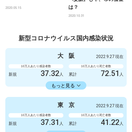
は？
2020.05.15
2020.10.31
新型コロナウイルス国内感染状況
大
阪
2022.9.27 現在
10万人あたり感染者数
10万人あたり死亡者数
37.32
72.51
新規
人
累計
人
23598.73
累計
人
もっと見る
感染者数
死亡者数
3300
9
新規
人
新規
人
東
京
2022.9.27 現在
2086723
6412
累計
人
累計
人
10万人あたり感染者数
10万人あたり死亡者数
37.31
41.22
新規
人
累計
人