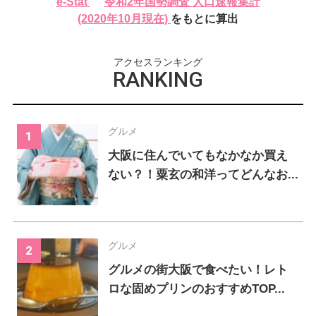
e-Stat
令和2年国勢調査 人口速報集計
232024
317
(2020年10月現在)
をもとに算出
累計
人
累計
人
アクセスランキング
RANKING
グルメ
大阪に住んでいてもなかなか買え
ない？！粟玄の和洋ってどんなお...
グルメ
グルメの街大阪で食べたい！レト
ロな固めプリンのおすすめTOP...