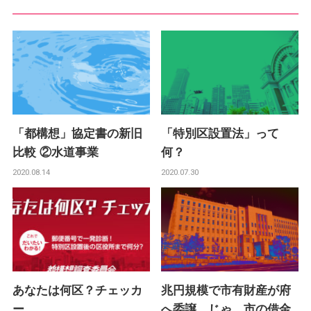
「都構想」協定書の新旧
「特別区設置法」って
比較 ②水道事業
何？
2020.08.14
2020.07.30
あなたは何区？チェッカ
兆円規模で市有財産が府
ー
へ委譲。じゃ、市の借金