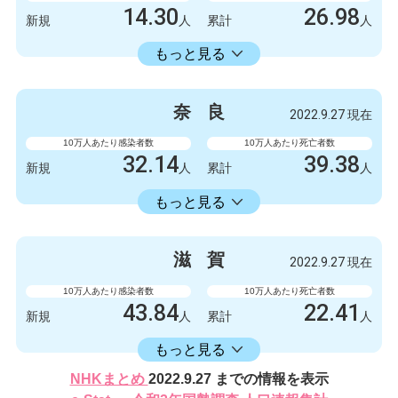
14.30
26.98
新規
人
累計
人
14336.11
累計
人
もっと見る
感染者数
死亡者数
132
1
新規
人
新規
人
奈
良
2022.9.27 現在
132327
249
累計
人
累計
人
10万人あたり感染者数
10万人あたり死亡者数
32.14
39.38
新規
人
累計
人
16582.30
累計
人
もっと見る
感染者数
死亡者数
426
0
新規
人
新規
人
滋
賀
2022.9.27 現在
219788
522
累計
人
累計
人
10万人あたり感染者数
10万人あたり死亡者数
43.84
22.41
新規
人
累計
人
16406.17
累計
人
もっと見る
感染者数
死亡者数
NHKまとめ
2022.9.27 までの情報を表示
620
2
新規
人
新規
人