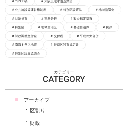
コロナ禍
大阪広域水道企業団
公共施設等運営権制度
特別区設置法
地域協議会
財源措置
事務分担
政令指定都市
特別区
地域自治区
基礎自治体
税源
財政調整交付金
交付税
平成の大合併
南海トラフ地震
特別区設置協定書
特別区設置協議会
カテゴリー
CATEGORY
アーカイブ
区割り
財政