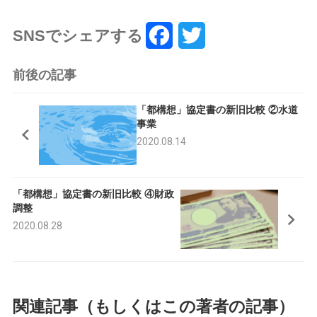
SNSでシェアする
F
T
a
w
前後の記事
c
i
「都構想」協定書の新旧比較 ②水道
e
t
事業
2020.08.14
b
t
o
e
「都構想」協定書の新旧比較 ④財政
o
r
調整
k
2020.08.28
関連記事（もしくはこの著者の記事）