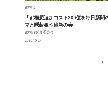
都構想
「都構想追加コスト200億を毎日新聞
マと隠蔽狙う維新の会
都構想調査委員会
2020.10.27
1