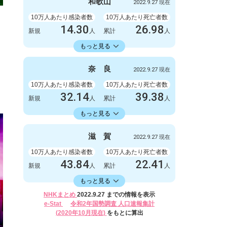
999
1
和
歌
山
2022.9.27 現在
新規
人
新規
人
1003778
2845
累計
10万人あたり感染者数
人
累計
10万人あたり死亡者数
人
14.30
26.98
新規
人
累計
人
14336.11
累計
人
もっと見る
感染者数
死亡者数
132
1
奈
良
2022.9.27 現在
新規
人
新規
人
132327
249
累計
10万人あたり感染者数
人
累計
10万人あたり死亡者数
人
32.14
39.38
新規
人
累計
人
16582.30
累計
人
もっと見る
感染者数
死亡者数
426
0
滋
賀
2022.9.27 現在
新規
人
新規
人
219788
522
累計
10万人あたり感染者数
人
累計
10万人あたり死亡者数
人
43.84
22.41
新規
人
累計
人
16406.17
累計
人
もっと見る
感染者数
死亡者数
NHKまとめ
2022.9.27 までの情報を表示
620
2
e-Stat
令和2年国勢調査 人口速報集計
新規
人
新規
人
(2020年10月現在)
をもとに算出
232024
317
累計
人
累計
人