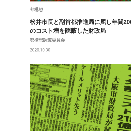
都構想
松井市長と副首都推進局に屈し年間20
のコスト増を隠蔽した財政局
都構想調査委員会
2020.10.30