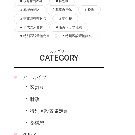
政令指定都市
特別区
地域自治区
基礎自治体
税源
財政調整交付金
交付税
平成の大合併
南海トラフ地震
特別区設置協定書
特別区設置協議会
カテゴリー
CATEGORY
アーカイブ
区割り
財政
特別区設置協定書
都構想
グルメ