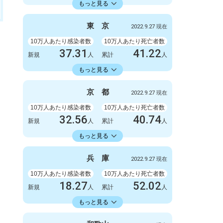
23598.73
累計
人
もっと見る
感染者数
死亡者数
3300
9
東
京
2022.9.27 現在
新規
人
新規
人
2086723
6412
累計
10万人あたり感染者数
人
累計
10万人あたり死亡者数
人
37.31
41.22
新規
人
累計
人
22429.74
累計
人
もっと見る
感染者数
死亡者数
5247
6
京
都
2022.9.27 現在
新規
人
新規
人
3154675
5798
累計
10万人あたり感染者数
人
累計
10万人あたり死亡者数
人
32.56
40.74
新規
人
累計
人
18413.86
累計
人
もっと見る
感染者数
死亡者数
840
3
兵
庫
2022.9.27 現在
新規
人
新規
人
475063
1051
累計
10万人あたり感染者数
人
累計
10万人あたり死亡者数
人
18.27
52.02
新規
人
累計
人
18353.34
累計
人
もっと見る
感染者数
死亡者数