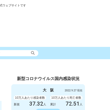
式ウェブサイトです
新型コロナウイルス国内感染状況
大
阪
2022.9.27 現在
10万人あたり感染者数
10万人あたり死亡者数
37.32
72.51
新規
人
累計
人