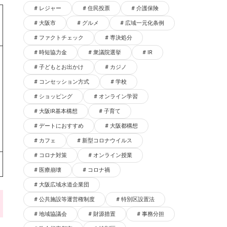
レジャー
住民投票
介護保険
大阪市
グルメ
広域一元化条例
ファクトチェック
専決処分
時短協力金
衆議院選挙
IR
子どもとお出かけ
カジノ
コンセッション方式
学校
ショッピング
オンライン学習
大阪IR基本構想
子育て
デートにおすすめ
大阪都構想
カフェ
新型コロナウイルス
コロナ対策
オンライン授業
医療崩壊
コロナ禍
大阪広域水道企業団
公共施設等運営権制度
特別区設置法
地域協議会
財源措置
事務分担