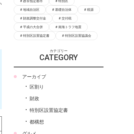
政令指定都市
特別区
い
地域自治区
基礎自治体
税源
財政調整交付金
交付税
平成の大合併
南海トラフ地震
特別区設置協定書
特別区設置協議会
カテゴリー
CATEGORY
アーカイブ
区割り
財政
特別区設置協定書
都構想
グルメ