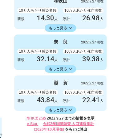
999
1
和
歌
山
2022.9.27 現在
新規
人
新規
人
1003778
2845
累計
10万人あたり感染者数
人
累計
10万人あたり死亡者数
人
14.30
26.98
新規
人
累計
人
14336.11
累計
人
もっと見る
感染者数
死亡者数
132
1
奈
良
2022.9.27 現在
新規
人
新規
人
132327
249
累計
10万人あたり感染者数
人
累計
10万人あたり死亡者数
人
32.14
39.38
新規
人
累計
人
16582.30
累計
人
もっと見る
感染者数
死亡者数
426
0
滋
賀
2022.9.27 現在
新規
人
新規
人
219788
522
累計
10万人あたり感染者数
人
累計
10万人あたり死亡者数
人
43.84
22.41
新規
人
累計
人
16406.17
累計
人
もっと見る
感染者数
死亡者数
NHKまとめ
2022.9.27 までの情報を表示
620
2
e-Stat
令和2年国勢調査 人口速報集計
新規
人
新規
人
(2020年10月現在)
をもとに算出
232024
317
累計
人
累計
人
ご