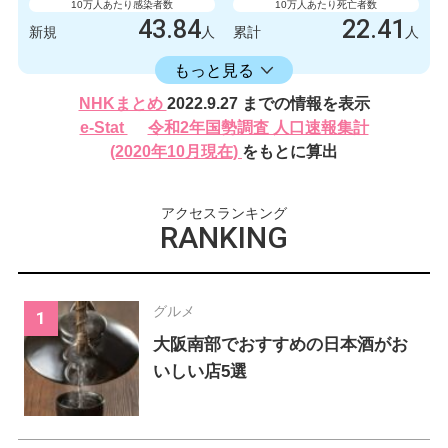
10万人あたり感染者数
10万人あたり死亡者数
43.84
22.41
新規
人
累計
人
16406.17
累計
人
もっと見る
感染者数
死亡者数
NHKまとめ
2022.9.27 までの情報を表示
620
2
新規
人
新規
人
e-Stat
令和2年国勢調査 人口速報集計
232024
317
(2020年10月現在)
をもとに算出
累計
人
累計
人
アクセスランキング
RANKING
グルメ
大阪南部でおすすめの日本酒がお
いしい店5選