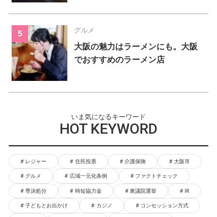
グルメ
大阪の魅力はラーメンにも。大阪
でおすすめのラーメン店
いま気になるキーワード
HOT KEYWORD
レジャー
住民投票
介護保険
大阪市
グルメ
広域一元化条例
ファクトチェック
専決処分
時短協力金
衆議院選挙
IR
子どもとお出かけ
カジノ
コンセッション方式