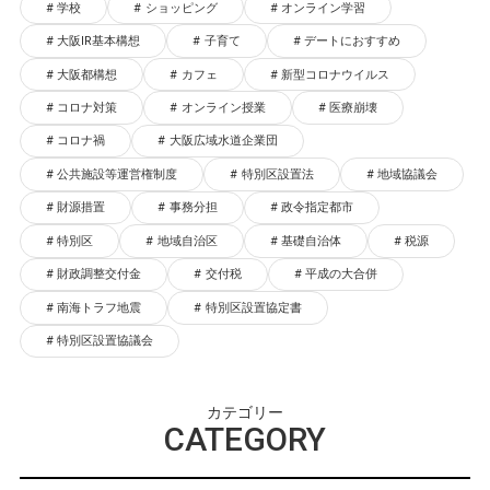
学校
ショッピング
オンライン学習
大阪IR基本構想
子育て
デートにおすすめ
大阪都構想
カフェ
新型コロナウイルス
コロナ対策
オンライン授業
医療崩壊
コロナ禍
大阪広域水道企業団
公共施設等運営権制度
特別区設置法
地域協議会
財源措置
事務分担
政令指定都市
特別区
地域自治区
基礎自治体
税源
財政調整交付金
交付税
平成の大合併
南海トラフ地震
特別区設置協定書
特別区設置協議会
カテゴリー
CATEGORY