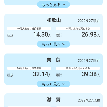
18353.34
累計
人
もっと見る
感染者数
死亡者数
999
1
新規
人
新規
人
和
歌
山
2022.9.27 現在
1003778
2845
累計
人
累計
人
10万人あたり感染者数
10万人あたり死亡者数
14.30
26.98
新規
人
累計
人
14336.11
累計
人
もっと見る
感染者数
死亡者数
132
1
新規
人
新規
人
奈
良
2022.9.27 現在
132327
249
累計
人
累計
人
10万人あたり感染者数
10万人あたり死亡者数
32.14
39.38
新規
人
累計
人
16582.30
累計
人
もっと見る
感染者数
死亡者数
426
0
新規
人
新規
人
滋
賀
2022.9.27 現在
219788
522
累計
人
累計
人