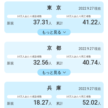
3300
9
新規
人
新規
人
東
京
2022.9.27 現在
2086723
6412
累計
人
累計
人
10万人あたり感染者数
10万人あたり死亡者数
37.31
41.22
新規
人
累計
人
22429.74
累計
人
もっと見る
感染者数
死亡者数
5247
6
新規
人
新規
人
京
都
2022.9.27 現在
3154675
5798
累計
人
累計
人
10万人あたり感染者数
10万人あたり死亡者数
32.56
40.74
新規
人
累計
人
18413.86
累計
人
もっと見る
感染者数
死亡者数
840
3
新規
人
新規
人
兵
庫
2022.9.27 現在
475063
1051
累計
人
累計
人
10万人あたり感染者数
10万人あたり死亡者数
18.27
52.02
新規
人
累計
人