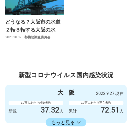
どうなる？大阪市の水道
２転３転する大阪の水
2020.10.02
都構想調査委員会
新型コロナウイルス国内感染状況
大
阪
2022.9.27 現在
10万人あたり感染者数
10万人あたり死亡者数
37.32
72.51
新規
人
累計
人
23598.73
累計
人
もっと見る
感染者数
死亡者数