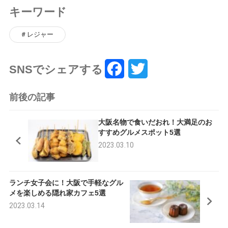
キーワード
レジャー
SNSでシェアする
F
T
a
w
前後の記事
c
i
大阪名物で食いだおれ！大満足のお
e
t
すすめグルメスポット5選
2023.03.10
b
t
o
e
ランチ女子会に！大阪で手軽なグル
o
r
メを楽しめる隠れ家カフェ5選
k
2023.03.14