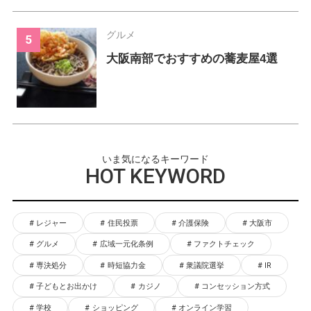
グルメ
大阪南部でおすすめの蕎麦屋4選
いま気になるキーワード
HOT KEYWORD
レジャー
住民投票
介護保険
大阪市
グルメ
広域一元化条例
ファクトチェック
専決処分
時短協力金
衆議院選挙
IR
子どもとお出かけ
カジノ
コンセッション方式
学校
ショッピング
オンライン学習