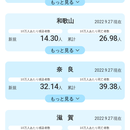
累計
人
もっと見る
感染者数
死亡者数
999
1
新規
人
新規
人
和
歌
山
2022.9.27 現在
1003778
2845
累計
人
累計
人
10万人あたり感染者数
10万人あたり死亡者数
14.30
26.98
新規
人
累計
人
14336.11
累計
人
もっと見る
感染者数
死亡者数
132
1
新規
人
新規
人
奈
良
2022.9.27 現在
132327
249
累計
人
累計
人
10万人あたり感染者数
10万人あたり死亡者数
32.14
39.38
新規
人
累計
人
16582.30
累計
人
もっと見る
感染者数
死亡者数
426
0
新規
人
新規
人
滋
賀
2022.9.27 現在
219788
522
累計
人
累計
人
10万人あたり感染者数
10万人あたり死亡者数