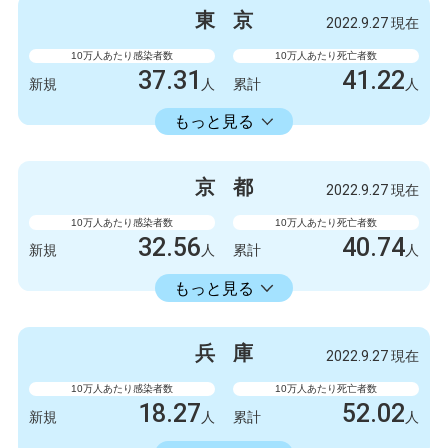
3300
9
新規
人
新規
人
東
京
2022.9.27 現在
2086723
6412
累計
人
累計
人
10万人あたり感染者数
10万人あたり死亡者数
37.31
41.22
新規
人
累計
人
22429.74
累計
人
もっと見る
感染者数
死亡者数
5247
6
新規
人
新規
人
京
都
2022.9.27 現在
3154675
5798
累計
人
累計
人
10万人あたり感染者数
10万人あたり死亡者数
32.56
40.74
新規
人
累計
人
18413.86
累計
人
もっと見る
感染者数
死亡者数
840
3
新規
人
新規
人
兵
庫
2022.9.27 現在
475063
1051
累計
人
累計
人
10万人あたり感染者数
10万人あたり死亡者数
18.27
52.02
新規
人
累計
人
18353.34