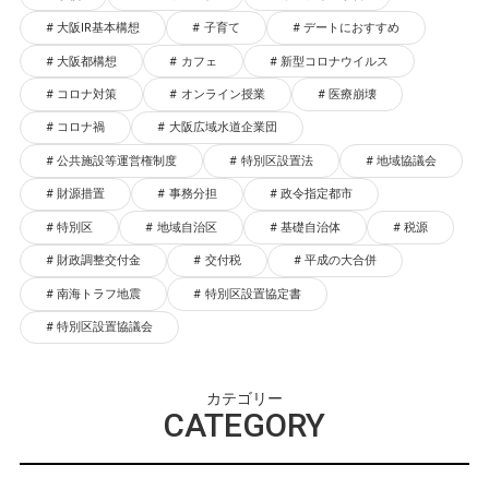
大阪IR基本構想
子育て
デートにおすすめ
大阪都構想
カフェ
新型コロナウイルス
コロナ対策
オンライン授業
医療崩壊
コロナ禍
大阪広域水道企業団
公共施設等運営権制度
特別区設置法
地域協議会
財源措置
事務分担
政令指定都市
特別区
地域自治区
基礎自治体
税源
財政調整交付金
交付税
平成の大合併
南海トラフ地震
特別区設置協定書
特別区設置協議会
カテゴリー
CATEGORY