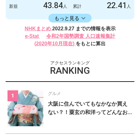
43.84
22.41
新規
人
累計
人
16406.17
累計
人
もっと見る
感染者数
死亡者数
NHKまとめ
2022.9.27 までの情報を表示
620
2
新規
人
新規
人
e-Stat
令和2年国勢調査 人口速報集計
232024
317
(2020年10月現在)
をもとに算出
累計
人
累計
人
アクセスランキング
RANKING
グルメ
大阪に住んでいてもなかなか買え
ない？！粟玄の和洋ってどんなお...