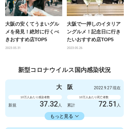
大阪の安くてうまいグル
大阪で一押しのイタリア
メを発見！絶対に行くべ
ングルメ！記念日に行き
きおすすめ店TOP5
たいおすすめ店TOP5
2023.05.31
2023.05.26
新型コロナウイルス国内感染状況
大
阪
2022.9.27 現在
10万人あたり感染者数
10万人あたり死亡者数
37.32
72.51
新規
人
累計
人
23598.73
累計
人
もっと見る
感染者数
死亡者数