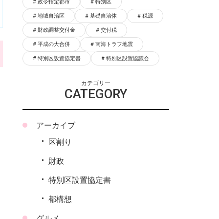
政令指定都市
特別区
地域自治区
基礎自治体
税源
財政調整交付金
交付税
平成の大合併
南海トラフ地震
特別区設置協定書
特別区設置協議会
カテゴリー
CATEGORY
アーカイブ
区割り
財政
特別区設置協定書
都構想
グルメ