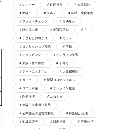
レジャー
住民投票
介護保険
大阪市
グルメ
広域一元化条例
ファクトチェック
専決処分
時短協力金
衆議院選挙
IR
子どもとお出かけ
カジノ
コンセッション方式
学校
ショッピング
オンライン学習
大阪IR基本構想
子育て
デートにおすすめ
大阪都構想
カフェ
新型コロナウイルス
コロナ対策
オンライン授業
医療崩壊
コロナ禍
大阪広域水道企業団
公共施設等運営権制度
特別区設置法
地域協議会
財源措置
事務分担