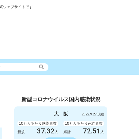
式ウェブサイトです
新型コロナウイルス国内感染状況
大
阪
2022.9.27 現在
10万人あたり感染者数
10万人あたり死亡者数
37.32
72.51
新規
人
累計
人