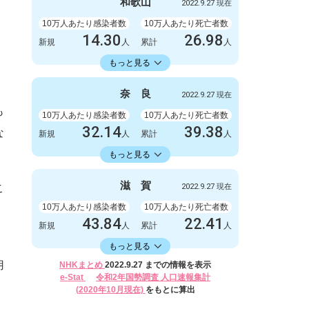
999
1
和
歌
山
2022.9.27 現在
新規
人
新規
人
1003778
2845
累計
10万人あたり感染者数
人
累計
10万人あたり死亡者数
人
14.30
26.98
新規
人
累計
人
14336.11
累計
人
もっと見る
感染者数
死亡者数
132
1
奈
良
2022.9.27 現在
新規
人
新規
人
も
132327
249
累計
10万人あたり感染者数
人
累計
10万人あたり死亡者数
人
32.14
39.38
な
新規
人
累計
人
16582.30
累計
人
もっと見る
感染者数
死亡者数
426
0
滋
賀
こ
2022.9.27 現在
新規
人
新規
人
219788
522
累計
10万人あたり感染者数
人
累計
10万人あたり死亡者数
人
43.84
22.41
新規
人
累計
人
16406.17
累計
人
もっと見る
感染者数
死亡者数
用
NHKまとめ
2022.9.27 までの情報を表示
620
2
e-Stat
令和2年国勢調査 人口速報集計
新規
人
新規
人
(2020年10月現在)
をもとに算出
232024
317
累計
人
累計
人