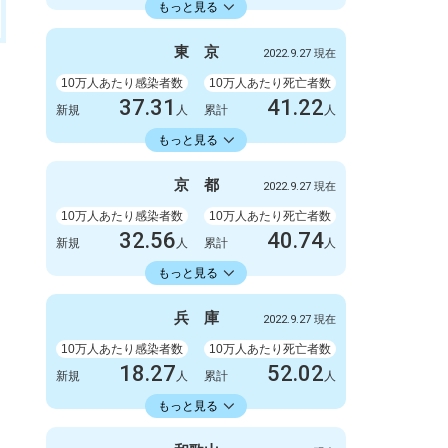
23598.73
累計
人
もっと見る
感染者数
死亡者数
3300
9
東
京
2022.9.27 現在
新規
人
新規
人
2086723
6412
累計
10万人あたり感染者数
人
累計
10万人あたり死亡者数
人
37.31
41.22
新規
人
累計
人
22429.74
累計
人
もっと見る
感染者数
死亡者数
5247
6
京
都
2022.9.27 現在
新規
人
新規
人
3154675
5798
累計
10万人あたり感染者数
人
累計
10万人あたり死亡者数
人
32.56
40.74
新規
人
累計
人
18413.86
累計
人
もっと見る
感染者数
死亡者数
840
3
兵
庫
2022.9.27 現在
新規
人
新規
人
475063
1051
累計
10万人あたり感染者数
人
累計
10万人あたり死亡者数
人
18.27
52.02
新規
人
累計
人
18353.34
累計
人
もっと見る
感染者数
死亡者数