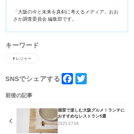
「大阪の今と未来を真剣に考えるメディア」おお
さか調査委員会 編集部です。
キーワード
レジャー
SNSでシェアする
F
T
a
w
前後の記事
c
i
個室で楽しむ大阪グルメ！ランチに
e
t
おすすめなレストラン5選
2023.07.04
b
t