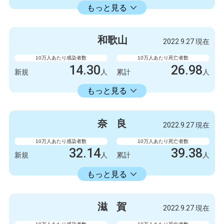
18353.34
累計
人
もっと見る
感染者数
死亡者数
999
1
新規
人
新規
人
和
歌
山
2022.9.27 現在
1003778
2845
累計
人
累計
人
10万人あたり感染者数
10万人あたり死亡者数
14.30
26.98
新規
人
累計
人
14336.11
累計
人
もっと見る
感染者数
死亡者数
132
1
新規
人
新規
人
奈
良
2022.9.27 現在
132327
249
累計
人
累計
人
10万人あたり感染者数
10万人あたり死亡者数
32.14
39.38
新規
人
累計
人
16582.30
累計
人
もっと見る
感染者数
死亡者数
426
0
新規
人
新規
人
滋
賀
2022.9.27 現在
219788
522
累計
人
累計
人