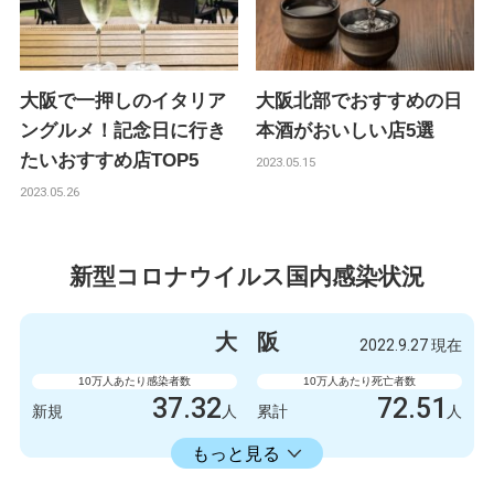
大阪で一押しのイタリア
大阪北部でおすすめの日
ングルメ！記念日に行き
本酒がおいしい店5選
たいおすすめ店TOP5
2023.05.15
2023.05.26
新型コロナウイルス国内感染状況
大
阪
2022.9.27 現在
10万人あたり感染者数
10万人あたり死亡者数
37.32
72.51
新規
人
累計
人
23598.73
累計
人
もっと見る
感染者数
死亡者数