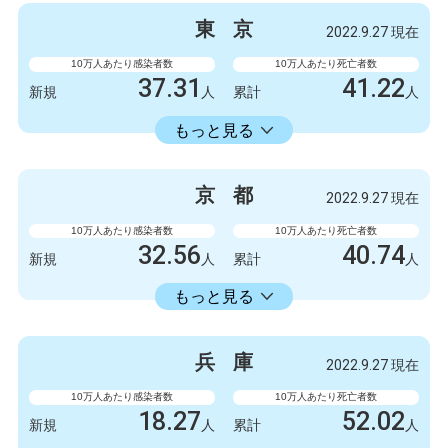
3300
9
新規
人
新規
人
東
京
2022.9.27 現在
2086723
6412
累計
人
累計
人
10万人あたり感染者数
10万人あたり死亡者数
37.31
41.22
新規
人
累計
人
22429.74
累計
人
もっと見る
感染者数
死亡者数
5247
6
新規
人
新規
人
京
都
2022.9.27 現在
3154675
5798
累計
人
累計
人
10万人あたり感染者数
10万人あたり死亡者数
32.56
40.74
新規
人
累計
人
18413.86
累計
人
もっと見る
感染者数
死亡者数
840
3
新規
人
新規
人
兵
庫
2022.9.27 現在
475063
1051
累計
人
累計
人
10万人あたり感染者数
10万人あたり死亡者数
18.27
52.02
新規
人
累計
人