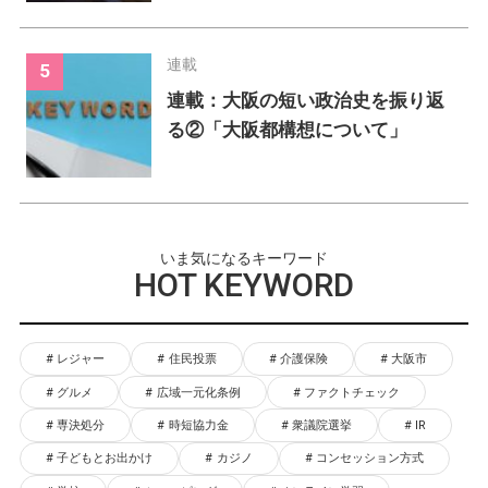
連載
連載：大阪の短い政治史を振り返
る②「大阪都構想について」
いま気になるキーワード
HOT KEYWORD
レジャー
住民投票
介護保険
大阪市
グルメ
広域一元化条例
ファクトチェック
専決処分
時短協力金
衆議院選挙
IR
子どもとお出かけ
カジノ
コンセッション方式