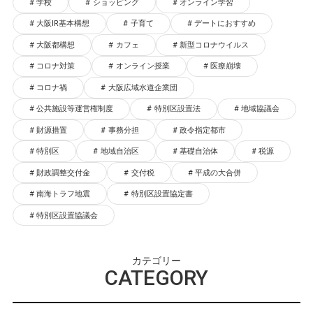
学校
ショッピング
オンライン学習
大阪IR基本構想
子育て
デートにおすすめ
大阪都構想
カフェ
新型コロナウイルス
コロナ対策
オンライン授業
医療崩壊
コロナ禍
大阪広域水道企業団
公共施設等運営権制度
特別区設置法
地域協議会
財源措置
事務分担
政令指定都市
特別区
地域自治区
基礎自治体
税源
財政調整交付金
交付税
平成の大合併
南海トラフ地震
特別区設置協定書
特別区設置協議会
カテゴリー
CATEGORY