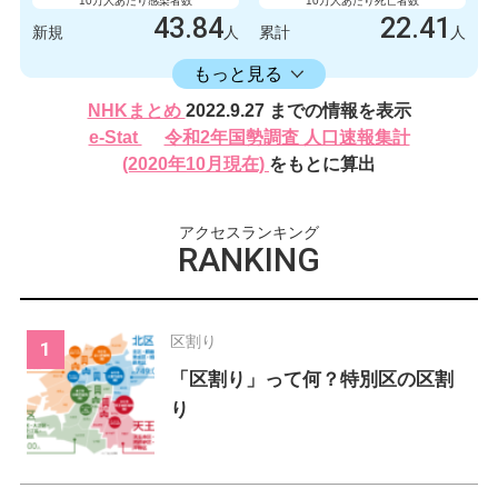
10万人あたり感染者数
10万人あたり死亡者数
43.84
22.41
新規
人
累計
人
16406.17
累計
人
もっと見る
感染者数
死亡者数
NHKまとめ
2022.9.27 までの情報を表示
620
2
新規
人
新規
人
e-Stat
令和2年国勢調査 人口速報集計
232024
317
(2020年10月現在)
をもとに算出
累計
人
累計
人
アクセスランキング
RANKING
区割り
「区割り」って何？特別区の区割
り