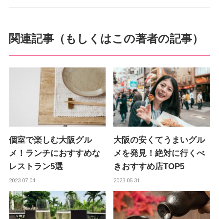
o
e
o
r
関連記事（もしくはこの著者の記事）
k
個室で楽しむ大阪グル
大阪の安くてうまいグル
メ！ランチにおすすめな
メを発見！絶対に行くべ
レストラン5選
きおすすめ店TOP5
2023.07.04
2023.05.31