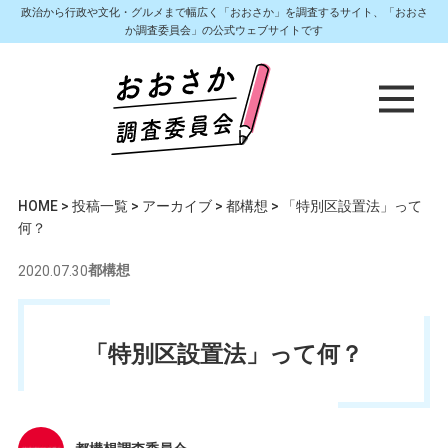
政治から行政や文化・グルメまで幅広く「おおさか」を調査するサイト、「おおさ
か調査委員会」の公式ウェブサイトです
HOME
>
投稿一覧
>
アーカイブ
>
都構想
>
「特別区設置法」って
何？
2020.07.30
都構想
「特別区設置法」って何？