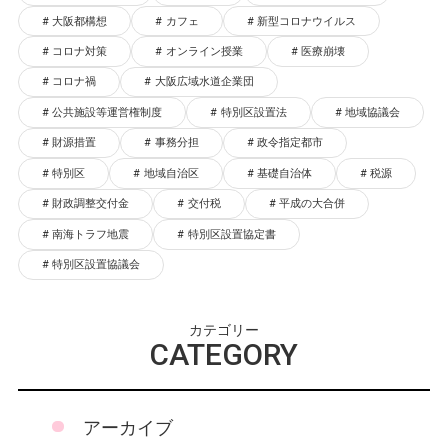
大阪都構想
カフェ
新型コロナウイルス
コロナ対策
オンライン授業
医療崩壊
コロナ禍
大阪広域水道企業団
公共施設等運営権制度
特別区設置法
地域協議会
財源措置
事務分担
政令指定都市
特別区
地域自治区
基礎自治体
税源
財政調整交付金
交付税
平成の大合併
南海トラフ地震
特別区設置協定書
特別区設置協議会
カテゴリー
CATEGORY
アーカイブ