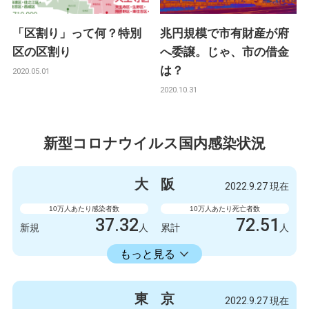
「区割り」って何？特別
兆円規模で市有財産が府
区の区割り
へ委譲。じゃ、市の借金
は？
2020.05.01
2020.10.31
新型コロナウイルス国内感染状況
大
阪
2022.9.27 現在
10万人あたり感染者数
10万人あたり死亡者数
37.32
72.51
新規
人
累計
人
23598.73
累計
人
もっと見る
感染者数
死亡者数
3300
9
新規
人
新規
人
東
京
2022.9.27 現在