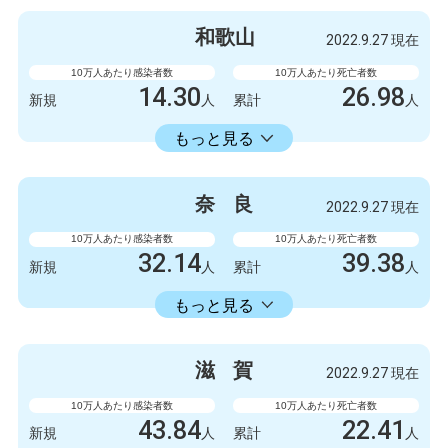
999
1
新規
人
新規
人
和
歌
山
2022.9.27 現在
1003778
2845
累計
人
累計
人
10万人あたり感染者数
10万人あたり死亡者数
14.30
26.98
新規
人
累計
人
14336.11
累計
人
もっと見る
感染者数
死亡者数
132
1
新規
人
新規
人
奈
良
2022.9.27 現在
132327
249
累計
人
累計
人
10万人あたり感染者数
10万人あたり死亡者数
32.14
39.38
新規
人
累計
人
16582.30
累計
人
もっと見る
感染者数
死亡者数
426
0
新規
人
新規
人
滋
賀
2022.9.27 現在
219788
522
累計
人
累計
人
10万人あたり感染者数
10万人あたり死亡者数
43.84
22.41
新規
人
累計
人