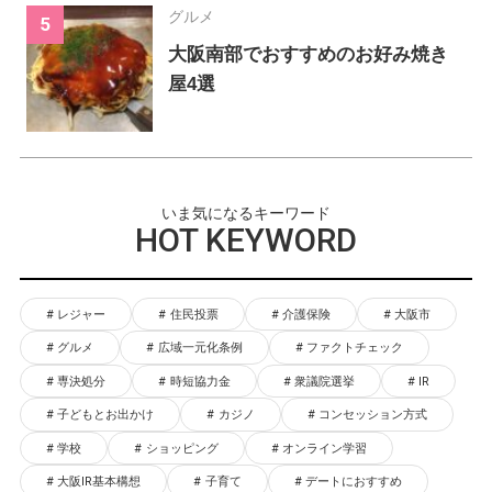
グルメ
大阪南部でおすすめのお好み焼き
屋4選
いま気になるキーワード
HOT KEYWORD
レジャー
住民投票
介護保険
大阪市
グルメ
広域一元化条例
ファクトチェック
専決処分
時短協力金
衆議院選挙
IR
子どもとお出かけ
カジノ
コンセッション方式
学校
ショッピング
オンライン学習
大阪IR基本構想
子育て
デートにおすすめ