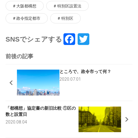
大阪都構想
特別区設置法
政令指定都市
特別区
SNSでシェアする
F
T
a
w
前後の記事
c
i
ところで、政令市って何？
e
t
2020.07.01
b
t
o
e
「都構想」協定書の新旧比較 ①区の
o
r
数と設置日
k
2020.08.04