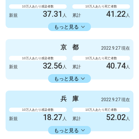
2086723
6412
累計
人
累計
人
10万人あたり感染者数
10万人あたり死亡者数
37.31
41.22
新規
人
累計
人
22429.74
累計
人
もっと見る
感染者数
死亡者数
5247
6
新規
人
新規
人
京
都
2022.9.27 現在
3154675
5798
累計
人
累計
人
10万人あたり感染者数
10万人あたり死亡者数
32.56
40.74
新規
人
累計
人
18413.86
累計
人
もっと見る
感染者数
死亡者数
840
3
新規
人
新規
人
兵
庫
2022.9.27 現在
475063
1051
累計
人
累計
人
10万人あたり感染者数
10万人あたり死亡者数
18.27
52.02
新規
人
累計
人
18353.34
累計
人
もっと見る
感染者数
死亡者数