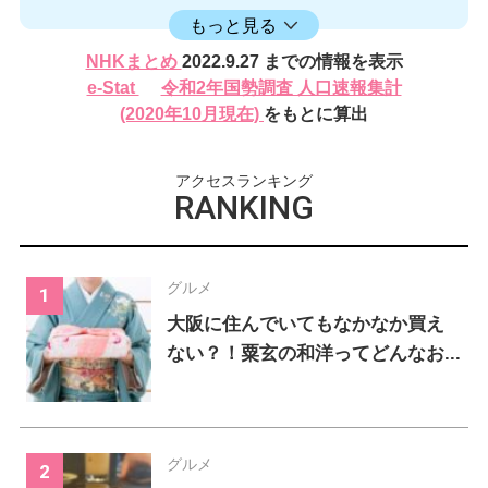
16406.17
累計
人
もっと見る
感染者数
死亡者数
NHKまとめ
2022.9.27 までの情報を表示
620
2
新規
人
新規
人
e-Stat
令和2年国勢調査 人口速報集計
232024
317
(2020年10月現在)
をもとに算出
累計
人
累計
人
アクセスランキング
RANKING
グルメ
大阪に住んでいてもなかなか買え
ない？！粟玄の和洋ってどんなお...
グルメ