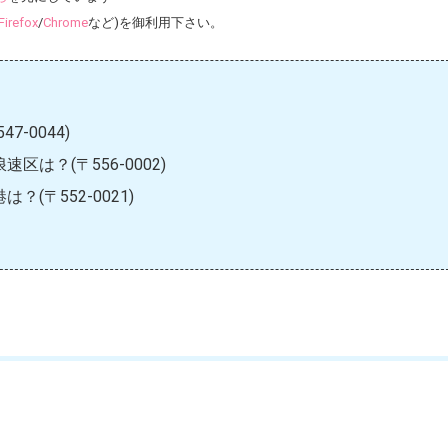
Firefox
/
Chrome
など)を御利用下さい。
547-0044)
速区は？(
〒
556-0002)
は？(
〒
552-0021)