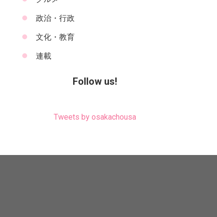
政治・行政
文化・教育
連載
Follow us!
Tweets by osakachousa