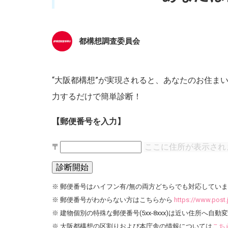
都構想調査委員会
“大阪都構想”が実現されると、あなたのお住ま
力するだけで簡単診断！
【郵便番号を入力】
〒
※ 郵便番号はハイフン有/無の両方どちらでも対応してい
※ 郵便番号がわからない方はこちらから
https://www.post.
※ 建物個別の特殊な郵便番号(5xx-8xxx)は近い住所へ自
※ 大阪都構想の区割りおよび本庁舎の情報については
こち