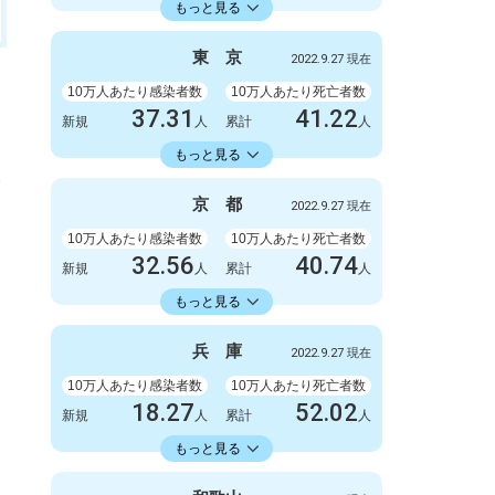
23598.73
累計
人
もっと見る
感染者数
死亡者数
3300
9
東
京
2022.9.27 現在
新規
人
新規
人
2086723
6412
累計
10万人あたり感染者数
人
累計
10万人あたり死亡者数
人
37.31
41.22
新規
人
累計
人
22429.74
累計
人
もっと見る
入
感染者数
死亡者数
5247
6
京
都
2022.9.27 現在
新規
人
新規
人
3154675
5798
累計
10万人あたり感染者数
人
累計
10万人あたり死亡者数
人
32.56
40.74
新規
人
累計
人
18413.86
累計
人
もっと見る
感染者数
死亡者数
840
3
兵
庫
2022.9.27 現在
新規
人
新規
人
475063
1051
累計
10万人あたり感染者数
人
累計
10万人あたり死亡者数
人
18.27
52.02
新規
人
累計
人
18353.34
累計
人
もっと見る
感染者数
死亡者数