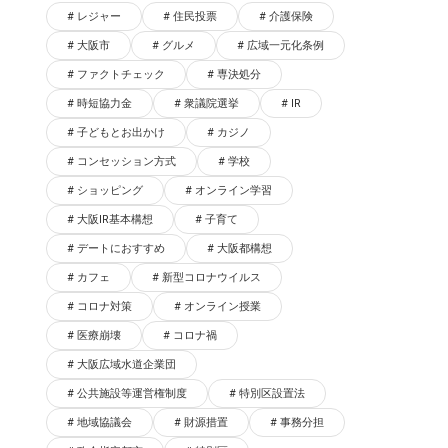
レジャー
住民投票
介護保険
大阪市
グルメ
広域一元化条例
ファクトチェック
専決処分
時短協力金
衆議院選挙
IR
子どもとお出かけ
カジノ
コンセッション方式
学校
ショッピング
オンライン学習
大阪IR基本構想
子育て
デートにおすすめ
大阪都構想
カフェ
新型コロナウイルス
コロナ対策
オンライン授業
医療崩壊
コロナ禍
大阪広域水道企業団
公共施設等運営権制度
特別区設置法
地域協議会
財源措置
事務分担