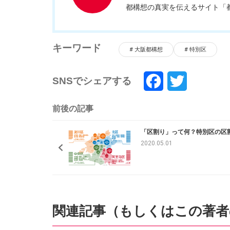
都構想の真実を伝えるサイト「
キーワード
大阪都構想
特別区
SNSでシェアする
F
T
a
w
前後の記事
c
i
「区割り」って何？特別区の区
e
t
2020.05.01
b
t
o
e
o
r
関連記事（もしくはこの著者
k