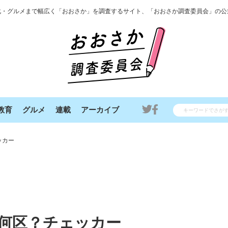
化・グルメまで幅広く「おおさか」を調査するサイト、「おおさか調査委員会」の公
教育
グルメ
連載
アーカイブ
ッカー
何区？チェッカー