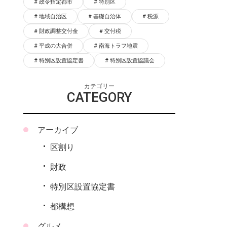
政令指定都市
特別区
地域自治区
基礎自治体
税源
財政調整交付金
交付税
平成の大合併
南海トラフ地震
特別区設置協定書
特別区設置協議会
カテゴリー
CATEGORY
アーカイブ
区割り
財政
特別区設置協定書
都構想
グルメ