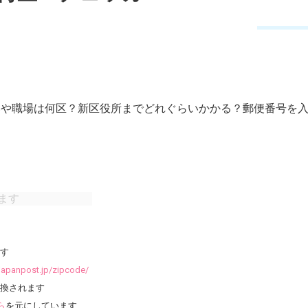
いや職場は何区？新区役所までどれぐらいかかる？郵便番号を
ます
japanpost.jp/zipcode/
動変換されます
ら
を元にしています