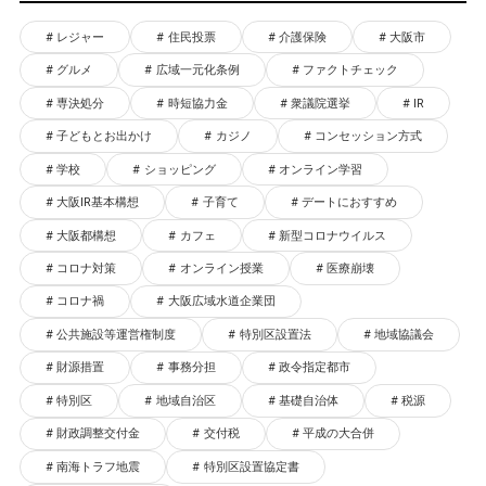
レジャー
住民投票
介護保険
大阪市
グルメ
広域一元化条例
ファクトチェック
専決処分
時短協力金
衆議院選挙
IR
子どもとお出かけ
カジノ
コンセッション方式
学校
ショッピング
オンライン学習
大阪IR基本構想
子育て
デートにおすすめ
大阪都構想
カフェ
新型コロナウイルス
コロナ対策
オンライン授業
医療崩壊
コロナ禍
大阪広域水道企業団
公共施設等運営権制度
特別区設置法
地域協議会
財源措置
事務分担
政令指定都市
特別区
地域自治区
基礎自治体
税源
財政調整交付金
交付税
平成の大合併
南海トラフ地震
特別区設置協定書