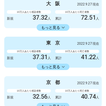
大
阪
2022.9.27 現在
10万人あたり感染者数
10万人あたり死亡者数
37.32
72.51
新規
人
累計
人
23598.73
累計
人
もっと見る
感染者数
死亡者数
3300
9
新規
人
新規
人
東
京
2022.9.27 現在
2086723
6412
累計
人
累計
人
10万人あたり感染者数
10万人あたり死亡者数
37.31
41.22
新規
人
累計
人
22429.74
累計
人
もっと見る
感染者数
死亡者数
5247
6
新規
人
新規
人
京
都
2022.9.27 現在
3154675
5798
累計
人
累計
人
10万人あたり感染者数
10万人あたり死亡者数
32.56
40.74
新規
人
累計
人
18413.86
累計
人