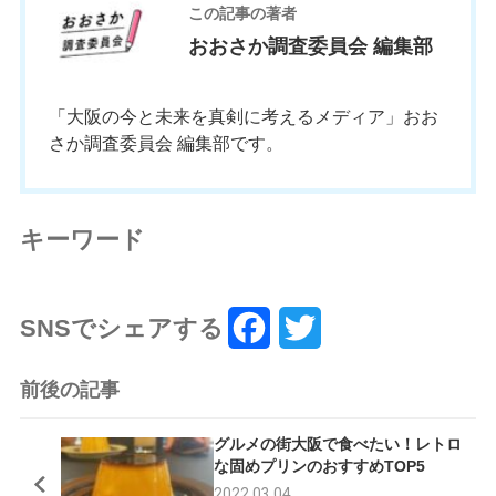
この記事の著者
おおさか調査委員会 編集部
「大阪の今と未来を真剣に考えるメディア」おお
さか調査委員会 編集部です。
キーワード
SNSでシェアする
F
T
a
w
前後の記事
c
i
グルメの街大阪で食べたい！レトロ
e
t
な固めプリンのおすすめTOP5
2022.03.04
b
t