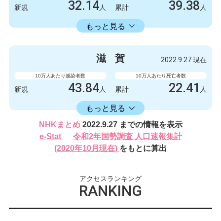
32.14
39.38
新規
人
累計
人
16582.30
累計
人
もっと見る
感染者数
死亡者数
426
0
新規
人
新規
人
滋
賀
2022.9.27 現在
219788
522
累計
人
累計
人
10万人あたり感染者数
10万人あたり死亡者数
43.84
22.41
新規
人
累計
人
16406.17
累計
人
もっと見る
感染者数
死亡者数
NHKまとめ
2022.9.27 までの情報を表示
620
2
新規
人
新規
人
e-Stat
令和2年国勢調査 人口速報集計
232024
317
(2020年10月現在)
をもとに算出
累計
人
累計
人
アクセスランキング
RANKING