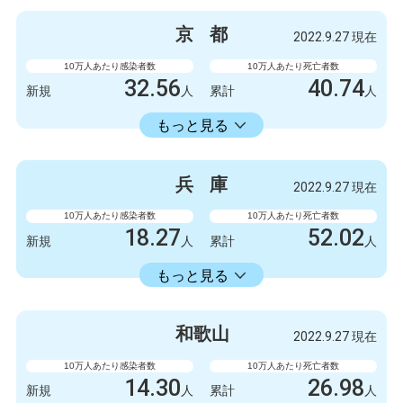
5247
6
新規
人
新規
人
京
都
2022.9.27 現在
3154675
5798
累計
人
累計
人
10万人あたり感染者数
10万人あたり死亡者数
32.56
40.74
新規
人
累計
人
18413.86
累計
人
もっと見る
感染者数
死亡者数
840
3
新規
人
新規
人
兵
庫
2022.9.27 現在
475063
1051
累計
人
累計
人
10万人あたり感染者数
10万人あたり死亡者数
18.27
52.02
新規
人
累計
人
18353.34
累計
人
もっと見る
感染者数
死亡者数
999
1
新規
人
新規
人
和
歌
山
2022.9.27 現在
1003778
2845
累計
人
累計
人
10万人あたり感染者数
10万人あたり死亡者数
14.30
26.98
新規
人
累計
人