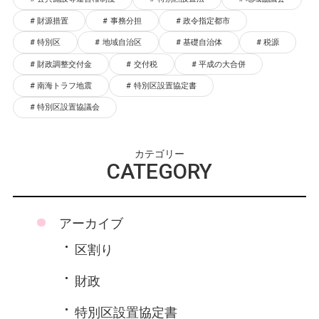
財源措置
事務分担
政令指定都市
特別区
地域自治区
基礎自治体
税源
財政調整交付金
交付税
平成の大合併
南海トラフ地震
特別区設置協定書
特別区設置協議会
カテゴリー
CATEGORY
アーカイブ
区割り
財政
特別区設置協定書