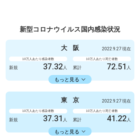
新型コロナウイルス国内感染状況
大
阪
2022.9.27 現在
10万人あたり感染者数
10万人あたり死亡者数
37.32
72.51
新規
人
累計
人
23598.73
累計
人
もっと見る
感染者数
死亡者数
3300
9
新規
人
新規
人
東
京
2022.9.27 現在
2086723
6412
累計
人
累計
人
10万人あたり感染者数
10万人あたり死亡者数
37.31
41.22
新規
人
累計
人
22429.74
累計
人
もっと見る
感染者数
死亡者数