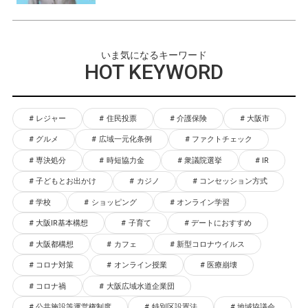
いま気になるキーワード
HOT KEYWORD
レジャー
住民投票
介護保険
大阪市
グルメ
広域一元化条例
ファクトチェック
専決処分
時短協力金
衆議院選挙
IR
子どもとお出かけ
カジノ
コンセッション方式
学校
ショッピング
オンライン学習
大阪IR基本構想
子育て
デートにおすすめ
大阪都構想
カフェ
新型コロナウイルス
コロナ対策
オンライン授業
医療崩壊
コロナ禍
大阪広域水道企業団
公共施設等運営権制度
特別区設置法
地域協議会