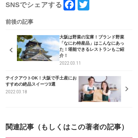
SNSでシェアする
F
T
a
w
前後の記事
c
i
大阪は野菜の宝庫！ブランド野菜
e
t
「なにわ特産品」はこんなにあっ
た！堪能できるレストランもご紹
b
t
介！
o
e
2022.03.11
o
r
テイクアウトOK！大阪で手土産にお
すすめの絶品スイーツ3選
k
2022.03.18
関連記事（もしくはこの著者の記事）