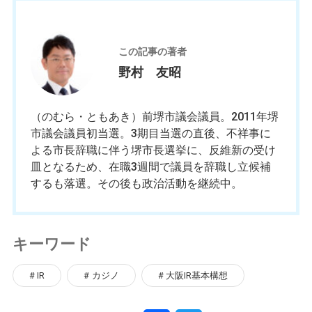
野
この記事の著者
野村 友昭
（のむら・ともあき）前堺市議会議員。2011年堺
市議会議員初当選。3期目当選の直後、不祥事に
よる市長辞職に伴う堺市長選挙に、反維新の受け
皿となるため、在職3週間で議員を辞職し立候補
するも落選。その後も政治活動を継続中。
キーワード
IR
カジノ
大阪IR基本構想