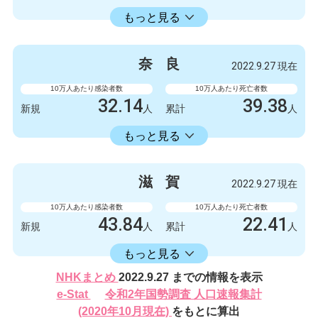
14336.11
累計
人
もっと見る
感染者数
死亡者数
132
1
新規
人
新規
人
奈
良
2022.9.27 現在
132327
249
累計
人
累計
人
10万人あたり感染者数
10万人あたり死亡者数
32.14
39.38
新規
人
累計
人
16582.30
累計
人
もっと見る
感染者数
死亡者数
426
0
新規
人
新規
人
滋
賀
2022.9.27 現在
219788
522
累計
人
累計
人
10万人あたり感染者数
10万人あたり死亡者数
43.84
22.41
新規
人
累計
人
16406.17
累計
人
もっと見る
感染者数
死亡者数
NHKまとめ
2022.9.27 までの情報を表示
620
2
新規
人
新規
人
e-Stat
令和2年国勢調査 人口速報集計
232024
317
(2020年10月現在)
をもとに算出
累計
人
累計
人