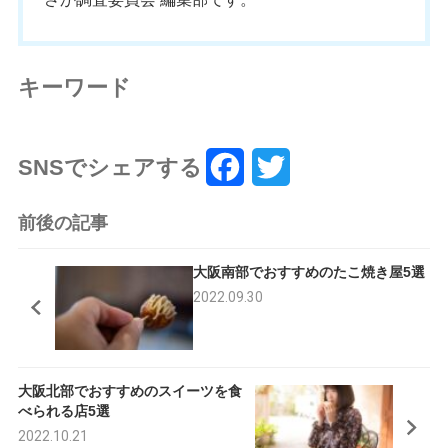
キーワード
SNSでシェアする
F
T
a
w
前後の記事
c
i
大阪南部でおすすめのたこ焼き屋5選
e
t
2022.09.30
b
t
o
e
大阪北部でおすすめのスイーツを食
o
r
べられる店5選
k
2022.10.21