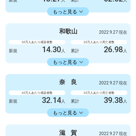
新規
人
累計
人
18353.34
累計
人
もっと見る
感染者数
死亡者数
999
1
新規
人
新規
人
和
歌
山
2022.9.27 現在
1003778
2845
累計
人
累計
人
10万人あたり感染者数
10万人あたり死亡者数
14.30
26.98
新規
人
累計
人
14336.11
累計
人
もっと見る
感染者数
死亡者数
132
1
新規
人
新規
人
奈
良
2022.9.27 現在
132327
249
累計
人
累計
人
10万人あたり感染者数
10万人あたり死亡者数
32.14
39.38
新規
人
累計
人
16582.30
累計
人
もっと見る
感染者数
死亡者数
426
0
新規
人
新規
人
滋
賀
2022.9.27 現在