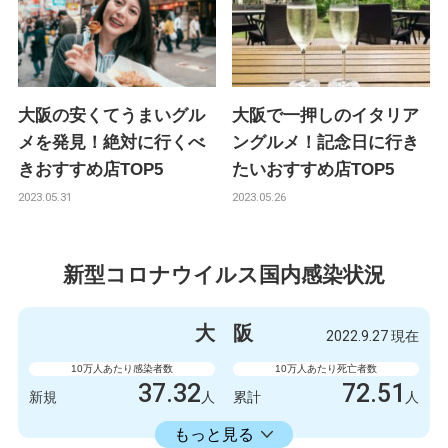
大阪の安くてうまいグル
大阪で一押しのイタリア
メを発見！絶対に行くべ
ングルメ！記念日に行き
きおすすめ店TOP5
たいおすすめ店TOP5
2023.05.31
2023.05.26
新型コロナウイルス国内感染状況
大
阪
2022.9.27 現在
10万人あたり感染者数
10万人あたり死亡者数
37.32
72.51
新規
人
累計
人
23598.73
累計
人
もっと見る