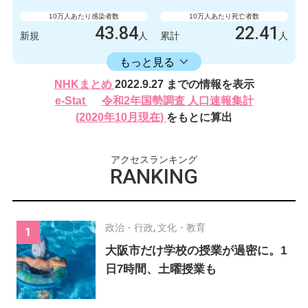
219788
522
累計
人
累計
人
10万人あたり感染者数
10万人あたり死亡者数
43.84
22.41
新規
人
累計
人
16406.17
累計
人
もっと見る
感染者数
死亡者数
NHKまとめ
2022.9.27 までの情報を表示
620
2
新規
人
新規
人
e-Stat
令和2年国勢調査 人口速報集計
232024
317
(2020年10月現在)
をもとに算出
累計
人
累計
人
アクセスランキング
RANKING
政治・行政
,
文化・教育
大阪市だけ学校の授業が過密に。1
日7時間、土曜授業も