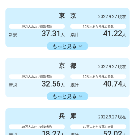
感染者数
死亡者数
3300
9
新規
人
新規
人
東
京
2022.9.27 現在
2086723
6412
累計
人
累計
人
10万人あたり感染者数
10万人あたり死亡者数
37.31
41.22
新規
人
累計
人
22429.74
累計
人
もっと見る
感染者数
死亡者数
5247
6
新規
人
新規
人
京
都
2022.9.27 現在
3154675
5798
累計
人
累計
人
10万人あたり感染者数
10万人あたり死亡者数
32.56
40.74
新規
人
累計
人
18413.86
累計
人
もっと見る
感染者数
死亡者数
840
3
新規
人
新規
人
兵
庫
2022.9.27 現在
475063
1051
累計
人
累計
人
10万人あたり感染者数
10万人あたり死亡者数
18.27
52.02