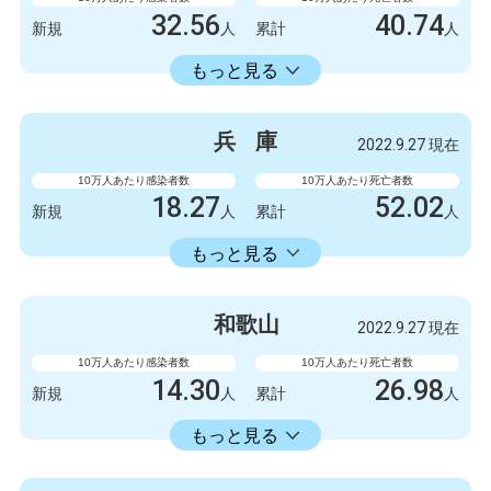
32.56
40.74
新規
人
累計
人
18413.86
累計
人
もっと見る
感染者数
死亡者数
840
3
新規
人
新規
人
兵
庫
2022.9.27 現在
475063
1051
累計
人
累計
人
10万人あたり感染者数
10万人あたり死亡者数
18.27
52.02
新規
人
累計
人
18353.34
累計
人
もっと見る
感染者数
死亡者数
999
1
新規
人
新規
人
和
歌
山
2022.9.27 現在
1003778
2845
累計
人
累計
人
10万人あたり感染者数
10万人あたり死亡者数
14.30
26.98
新規
人
累計
人
14336.11
累計
人
もっと見る
感染者数
死亡者数
132
1