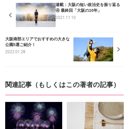
連載：大阪の短い政治史を振り返る
e
t
④ 最終回「大阪の10年」
2021.11.10
b
t
o
e
大阪南部エリアでおすすめの大きな
o
r
公園5選ご紹介！
k
2022.01.28
関連記事（もしくはこの著者の記事）