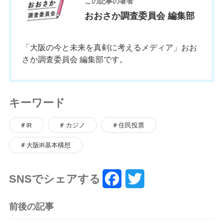
この記事の著者
おおさか調査委員会 編集部
「大阪の今と未来を真剣に考えるメディア」おお
さか調査委員会 編集部です。
キーワード
IR
カジノ
住民投票
大阪IR基本構想
SNSでシェアする
F
T
a
w
前後の記事
c
i