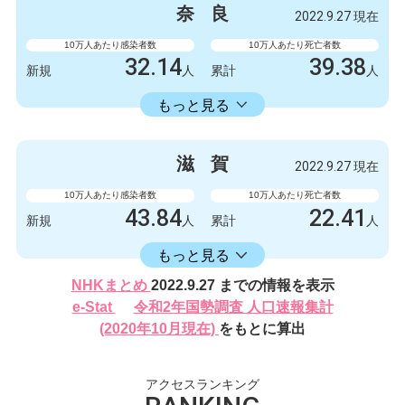
新規
人
新規
人
奈
良
2022.9.27 現在
132327
249
累計
人
累計
人
10万人あたり感染者数
10万人あたり死亡者数
32.14
39.38
新規
人
累計
人
16582.30
累計
人
もっと見る
感染者数
死亡者数
426
0
新規
人
新規
人
滋
賀
2022.9.27 現在
219788
522
累計
人
累計
人
10万人あたり感染者数
10万人あたり死亡者数
43.84
22.41
新規
人
累計
人
16406.17
累計
人
もっと見る
感染者数
死亡者数
NHKまとめ
2022.9.27 までの情報を表示
620
2
新規
人
新規
人
e-Stat
令和2年国勢調査 人口速報集計
232024
317
(2020年10月現在)
をもとに算出
累計
人
累計
人
アクセスランキング