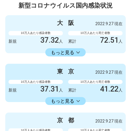
新型コロナウイルス国内感染状況
大
阪
2022.9.27 現在
10万人あたり感染者数
10万人あたり死亡者数
37.32
72.51
新規
人
累計
人
23598.73
累計
人
もっと見る
感染者数
死亡者数
3300
9
新規
人
新規
人
東
京
2022.9.27 現在
2086723
6412
累計
人
累計
人
10万人あたり感染者数
10万人あたり死亡者数
37.31
41.22
新規
人
累計
人
22429.74
累計
人
もっと見る
感染者数
死亡者数
5247
6
新規
人
新規
人
京
都
2022.9.27 現在
3154675
5798
累計
人
累計
人
10万人あたり感染者数
10万人あたり死亡者数