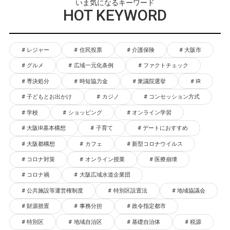
いま気になるキーワード
HOT KEYWORD
レジャー
住民投票
介護保険
大阪市
グルメ
広域一元化条例
ファクトチェック
専決処分
時短協力金
衆議院選挙
IR
子どもとお出かけ
カジノ
コンセッション方式
学校
ショッピング
オンライン学習
大阪IR基本構想
子育て
デートにおすすめ
大阪都構想
カフェ
新型コロナウイルス
コロナ対策
オンライン授業
医療崩壊
コロナ禍
大阪広域水道企業団
公共施設等運営権制度
特別区設置法
地域協議会
財源措置
事務分担
政令指定都市
特別区
地域自治区
基礎自治体
税源