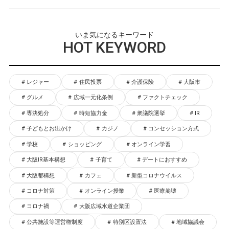
いま気になるキーワード
HOT KEYWORD
レジャー
住民投票
介護保険
大阪市
グルメ
広域一元化条例
ファクトチェック
専決処分
時短協力金
衆議院選挙
IR
子どもとお出かけ
カジノ
コンセッション方式
学校
ショッピング
オンライン学習
大阪IR基本構想
子育て
デートにおすすめ
大阪都構想
カフェ
新型コロナウイルス
コロナ対策
オンライン授業
医療崩壊
コロナ禍
大阪広域水道企業団
公共施設等運営権制度
特別区設置法
地域協議会