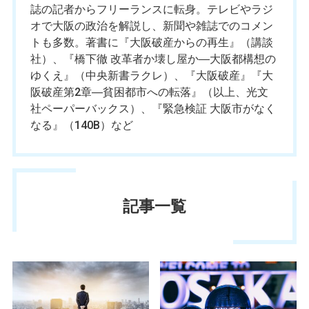
誌の記者からフリーランスに転身。テレビやラジ
オで大阪の政治を解説し、新聞や雑誌でのコメン
トも多数。著書に『大阪破産からの再生』（講談
社）、『橋下徹 改革者か壊し屋か―大阪都構想の
ゆくえ』（中央新書ラクレ）、『大阪破産』『大
阪破産第2章―貧困都市への転落』（以上、光文
社ペーパーバックス）、『緊急検証 大阪市がなく
なる』（140B）など
記事一覧