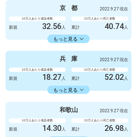
5247
6
新規
人
新規
人
京
都
2022.9.27 現在
3154675
5798
累計
人
累計
人
10万人あたり感染者数
10万人あたり死亡者数
32.56
40.74
新規
人
累計
人
18413.86
累計
人
もっと見る
感染者数
死亡者数
840
3
新規
人
新規
人
兵
庫
2022.9.27 現在
475063
1051
累計
人
累計
人
10万人あたり感染者数
10万人あたり死亡者数
18.27
52.02
新規
人
累計
人
18353.34
累計
人
もっと見る
感染者数
死亡者数
999
1
新規
人
新規
人
和
歌
山
2022.9.27 現在
1003778
2845
累計
人
累計
人
10万人あたり感染者数
10万人あたり死亡者数
14.30
26.98
新規
人
累計
人