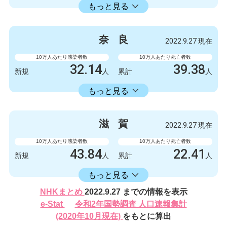
14336.11
累計
人
もっと見る
感染者数
死亡者数
132
1
新規
人
新規
人
奈
良
2022.9.27 現在
132327
249
累計
人
累計
人
10万人あたり感染者数
10万人あたり死亡者数
32.14
39.38
新規
人
累計
人
16582.30
累計
人
もっと見る
感染者数
死亡者数
426
0
新規
人
新規
人
滋
賀
2022.9.27 現在
219788
522
累計
人
累計
人
10万人あたり感染者数
10万人あたり死亡者数
43.84
22.41
新規
人
累計
人
16406.17
累計
人
もっと見る
感染者数
死亡者数
NHKまとめ
2022.9.27 までの情報を表示
620
2
新規
人
新規
人
e-Stat
令和2年国勢調査 人口速報集計
232024
317
(2020年10月現在)
をもとに算出
累計
人
累計
人