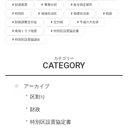
財源措置
事務分担
政令指定都市
特別区
地域自治区
基礎自治体
税源
財政調整交付金
交付税
平成の大合併
南海トラフ地震
特別区設置協定書
特別区設置協議会
カテゴリー
CATEGORY
アーカイブ
区割り
財政
特別区設置協定書