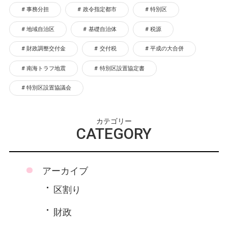
事務分担
政令指定都市
特別区
地域自治区
基礎自治体
税源
財政調整交付金
交付税
平成の大合併
南海トラフ地震
特別区設置協定書
特別区設置協議会
カテゴリー
CATEGORY
アーカイブ
区割り
財政