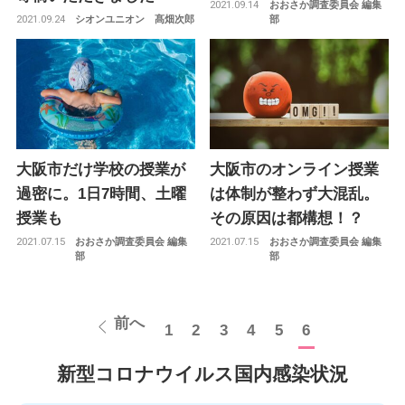
2021.09.14
おおさか調査委員会 編集
2021.09.24
シオンユニオン 髙畑次郎
部
大阪市だけ学校の授業が
大阪市のオンライン授業
過密に。1日7時間、土曜
は体制が整わず大混乱。
授業も
その原因は都構想！？
2021.07.15
2021.07.15
おおさか調査委員会 編集
おおさか調査委員会 編集
部
部
前へ
1
2
3
4
5
6
新型コロナウイルス国内感染状況