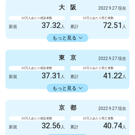
大
阪
2022.9.27 現在
10万人あたり感染者数
10万人あたり死亡者数
37.32
72.51
新規
人
累計
人
23598.73
累計
人
もっと見る
感染者数
死亡者数
3300
9
新規
人
新規
人
東
京
2022.9.27 現在
2086723
6412
累計
人
累計
人
10万人あたり感染者数
10万人あたり死亡者数
37.31
41.22
新規
人
累計
人
22429.74
累計
人
もっと見る
感染者数
死亡者数
5247
6
新規
人
新規
人
京
都
2022.9.27 現在
3154675
5798
累計
人
累計
人
10万人あたり感染者数
10万人あたり死亡者数
32.56
40.74
新規
人
累計
人