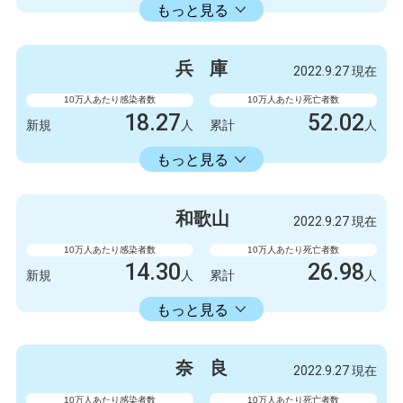
18413.86
累計
人
もっと見る
感染者数
死亡者数
840
3
新規
人
新規
人
兵
庫
2022.9.27 現在
475063
1051
累計
人
累計
人
10万人あたり感染者数
10万人あたり死亡者数
18.27
52.02
新規
人
累計
人
18353.34
累計
人
もっと見る
感染者数
死亡者数
999
1
新規
人
新規
人
和
歌
山
2022.9.27 現在
1003778
2845
累計
人
累計
人
10万人あたり感染者数
10万人あたり死亡者数
14.30
26.98
新規
人
累計
人
14336.11
累計
人
もっと見る
感染者数
死亡者数
132
1
新規
人
新規
人
奈
良
2022.9.27 現在
132327
249
累計
人
累計
人
10万人あたり感染者数
10万人あたり死亡者数