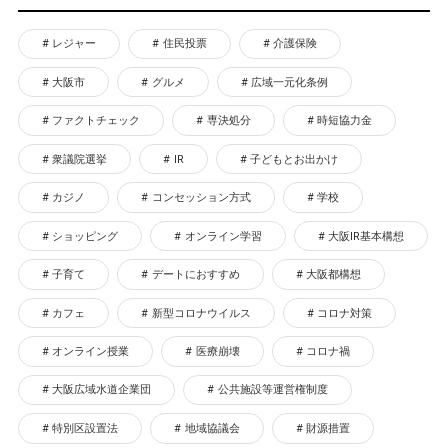
レジャー
住民投票
介護保険
大阪市
グルメ
広域一元化条例
ファクトチェック
専決処分
時短協力金
衆議院選挙
IR
子どもとお出かけ
カジノ
コンセッション方式
学校
ショッピング
オンライン学習
大阪IR基本構想
子育て
デートにおすすめ
大阪都構想
カフェ
新型コロナウイルス
コロナ対策
オンライン授業
医療崩壊
コロナ禍
大阪広域水道企業団
公共施設等運営権制度
特別区設置法
地域協議会
財源措置