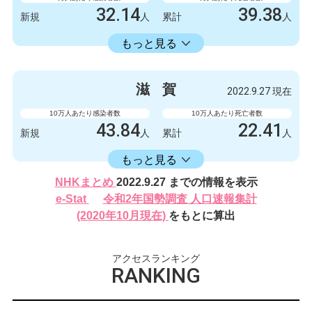
32.14
39.38
新規
人
累計
人
16582.30
累計
人
もっと見る
感染者数
死亡者数
426
0
新規
人
新規
人
滋
賀
2022.9.27 現在
219788
522
累計
人
累計
人
10万人あたり感染者数
10万人あたり死亡者数
43.84
22.41
新規
人
累計
人
16406.17
累計
人
もっと見る
感染者数
死亡者数
NHKまとめ
2022.9.27 までの情報を表示
620
2
新規
人
新規
人
e-Stat
令和2年国勢調査 人口速報集計
232024
317
(2020年10月現在)
をもとに算出
累計
人
累計
人
アクセスランキング
RANKING