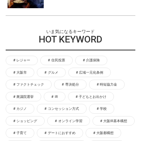
いま気になるキーワード
HOT KEYWORD
レジャー
住民投票
介護保険
大阪市
グルメ
広域一元化条例
ファクトチェック
専決処分
時短協力金
衆議院選挙
IR
子どもとお出かけ
カジノ
コンセッション方式
学校
ショッピング
オンライン学習
大阪IR基本構想
子育て
デートにおすすめ
大阪都構想