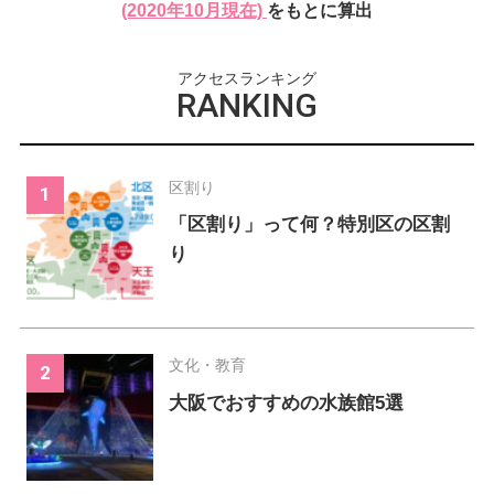
232024
317
(2020年10月現在)
をもとに算出
累計
人
累計
人
アクセスランキング
RANKING
区割り
「区割り」って何？特別区の区割
り
文化・教育
大阪でおすすめの水族館5選