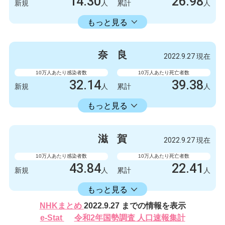
14.30
26.98
新規
人
累計
人
14336.11
累計
人
もっと見る
感染者数
死亡者数
132
1
新規
人
新規
人
奈
良
2022.9.27 現在
132327
249
累計
人
累計
人
10万人あたり感染者数
10万人あたり死亡者数
32.14
39.38
新規
人
累計
人
16582.30
累計
人
もっと見る
感染者数
死亡者数
426
0
新規
人
新規
人
滋
賀
2022.9.27 現在
219788
522
累計
人
累計
人
10万人あたり感染者数
10万人あたり死亡者数
43.84
22.41
新規
人
累計
人
16406.17
累計
人
もっと見る
感染者数
死亡者数
NHKまとめ
2022.9.27 までの情報を表示
620
2
新規
人
新規
人
e-Stat
令和2年国勢調査 人口速報集計