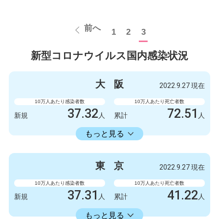
前へ
1
2
3
新型コロナウイルス国内感染状況
大
阪
2022.9.27 現在
10万人あたり感染者数
10万人あたり死亡者数
37.32
72.51
新規
人
累計
人
23598.73
累計
人
もっと見る
感染者数
死亡者数
3300
9
新規
人
新規
人
東
京
2022.9.27 現在
2086723
6412
累計
人
累計
人
10万人あたり感染者数
10万人あたり死亡者数
37.31
41.22
新規
人
累計
人
22429.74
累計
人
もっと見る