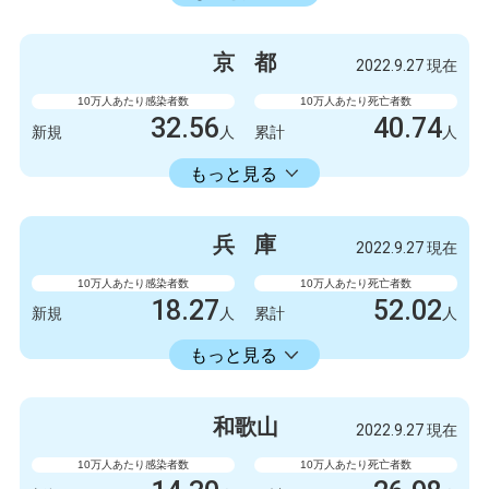
感染者数
死亡者数
5247
6
新規
人
新規
人
京
都
2022.9.27 現在
3154675
5798
累計
人
累計
人
10万人あたり感染者数
10万人あたり死亡者数
32.56
40.74
新規
人
累計
人
18413.86
累計
人
もっと見る
感染者数
死亡者数
840
3
新規
人
新規
人
兵
庫
2022.9.27 現在
475063
1051
累計
人
累計
人
10万人あたり感染者数
10万人あたり死亡者数
18.27
52.02
新規
人
累計
人
18353.34
累計
人
もっと見る
感染者数
死亡者数
999
1
新規
人
新規
人
和
歌
山
2022.9.27 現在
1003778
2845
累計
人
累計
人
10万人あたり感染者数
10万人あたり死亡者数