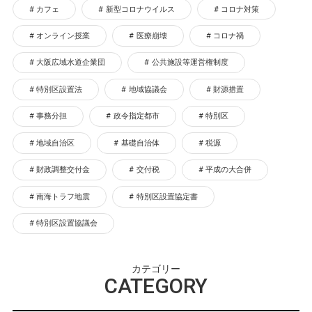
カフェ
新型コロナウイルス
コロナ対策
オンライン授業
医療崩壊
コロナ禍
大阪広域水道企業団
公共施設等運営権制度
特別区設置法
地域協議会
財源措置
事務分担
政令指定都市
特別区
地域自治区
基礎自治体
税源
財政調整交付金
交付税
平成の大合併
南海トラフ地震
特別区設置協定書
特別区設置協議会
カテゴリー
CATEGORY