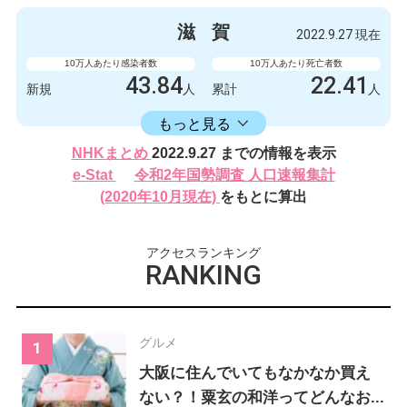
426
0
新規
人
新規
人
滋
賀
2022.9.27 現在
219788
522
累計
人
累計
人
10万人あたり感染者数
10万人あたり死亡者数
43.84
22.41
新規
人
累計
人
16406.17
累計
人
もっと見る
感染者数
死亡者数
NHKまとめ
2022.9.27 までの情報を表示
620
2
新規
人
新規
人
e-Stat
令和2年国勢調査 人口速報集計
232024
317
(2020年10月現在)
をもとに算出
累計
人
累計
人
アクセスランキング
RANKING
グルメ
大阪に住んでいてもなかなか買え
ない？！粟玄の和洋ってどんなお...