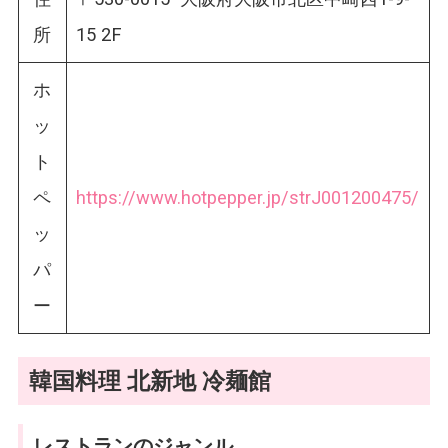
所
15 2F
ホ
ッ
ト
ペ
https://www.hotpepper.jp/strJ001200475/
ッ
パ
ー
韓国料理 北新地 冷麺館
レストランのジャンル