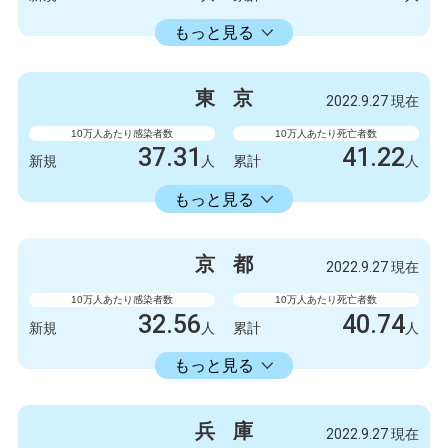
23598.73
累計
人
もっと見る
感染者数
死亡者数
3300
9
新規
人
新規
人
東
京
2022.9.27 現在
2086723
6412
累計
人
累計
人
10万人あたり感染者数
10万人あたり死亡者数
37.31
41.22
新規
人
累計
人
22429.74
累計
人
もっと見る
感染者数
死亡者数
5247
6
新規
人
新規
人
京
都
2022.9.27 現在
3154675
5798
累計
人
累計
人
10万人あたり感染者数
10万人あたり死亡者数
32.56
40.74
新規
人
累計
人
18413.86
累計
人
もっと見る
感染者数
死亡者数
840
3
新規
人
新規
人
兵
庫
2022.9.27 現在