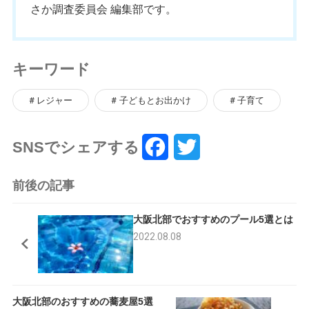
さか調査委員会 編集部です。
キーワード
レジャー
子どもとお出かけ
子育て
SNSでシェアする
F
T
a
w
前後の記事
c
i
大阪北部でおすすめのプール5選とは
e
t
2022.08.08
b
t
o
e
大阪北部のおすすめの蕎麦屋5選
o
r