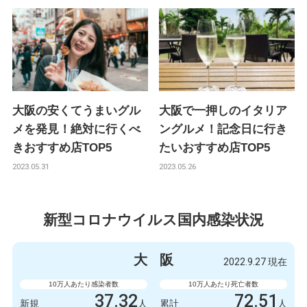
大阪の安くてうまいグル
大阪で一押しのイタリア
メを発見！絶対に行くべ
ングルメ！記念日に行き
きおすすめ店TOP5
たいおすすめ店TOP5
2023.05.31
2023.05.26
新型コロナウイルス国内感染状況
大
阪
2022.9.27 現在
10万人あたり感染者数
10万人あたり死亡者数
37.32
72.51
新規
人
累計
人