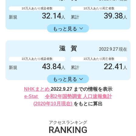
132327
249
累計
人
累計
人
10万人あたり感染者数
10万人あたり死亡者数
32.14
39.38
新規
人
累計
人
16582.30
累計
人
もっと見る
感染者数
死亡者数
426
0
新規
人
新規
人
滋
賀
2022.9.27 現在
219788
522
累計
人
累計
人
10万人あたり感染者数
10万人あたり死亡者数
43.84
22.41
新規
人
累計
人
16406.17
累計
人
もっと見る
感染者数
死亡者数
NHKまとめ
2022.9.27 までの情報を表示
620
2
新規
人
新規
人
e-Stat
令和2年国勢調査 人口速報集計
232024
317
(2020年10月現在)
をもとに算出
累計
人
累計
人
アクセスランキング
RANKING