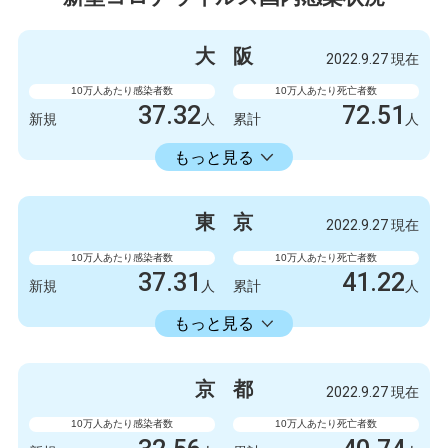
大
阪
2022.9.27 現在
10万人あたり感染者数
10万人あたり死亡者数
37.32
72.51
新規
人
累計
人
23598.73
累計
人
もっと見る
感染者数
死亡者数
3300
9
新規
人
新規
人
東
京
2022.9.27 現在
2086723
6412
累計
人
累計
人
10万人あたり感染者数
10万人あたり死亡者数
37.31
41.22
新規
人
累計
人
22429.74
累計
人
もっと見る
感染者数
死亡者数
5247
6
新規
人
新規
人
京
都
2022.9.27 現在
3154675
5798
累計
人
累計
人
10万人あたり感染者数
10万人あたり死亡者数