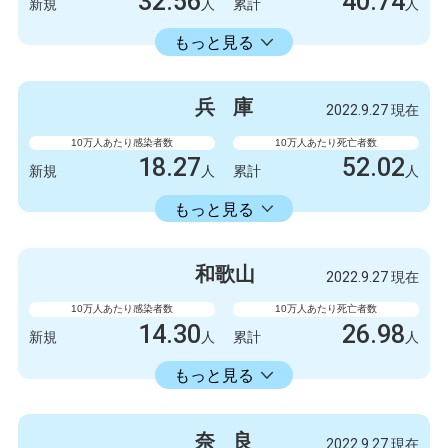
32.56
40.74
新規
人
累計
人
18413.86
累計
人
もっと見る
感染者数
死亡者数
840
3
新規
人
新規
人
兵
庫
2022.9.27 現在
475063
1051
累計
人
累計
人
10万人あたり感染者数
10万人あたり死亡者数
18.27
52.02
新規
人
累計
人
18353.34
累計
人
もっと見る
感染者数
死亡者数
999
1
新規
人
新規
人
和
歌
山
2022.9.27 現在
1003778
2845
累計
人
累計
人
10万人あたり感染者数
10万人あたり死亡者数
14.30
26.98
新規
人
累計
人
14336.11
累計
人
もっと見る
感染者数
死亡者数
132
1
新規
人
新規
人
奈
良
2022.9.27 現在