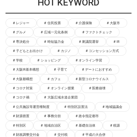
HOT KEYWORD
レジャー
住民投票
介護保険
大阪市
グルメ
広域一元化条例
ファクトチェック
専決処分
時短協力金
衆議院選挙
IR
子どもとお出かけ
カジノ
コンセッション方式
学校
ショッピング
オンライン学習
大阪IR基本構想
子育て
デートにおすすめ
大阪都構想
カフェ
新型コロナウイルス
コロナ対策
オンライン授業
医療崩壊
コロナ禍
大阪広域水道企業団
公共施設等運営権制度
特別区設置法
地域協議会
財源措置
事務分担
政令指定都市
特別区
地域自治区
基礎自治体
税源
財政調整交付金
交付税
平成の大合併