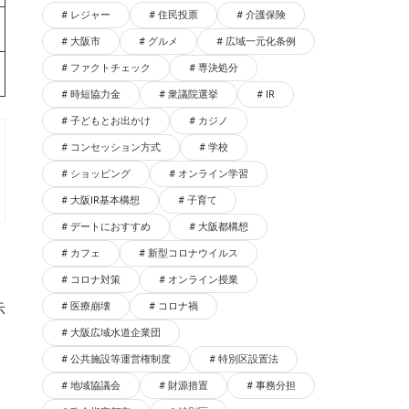
レジャー
住民投票
介護保険
大阪市
グルメ
広域一元化条例
ファクトチェック
専決処分
時短協力金
衆議院選挙
IR
子どもとお出かけ
カジノ
コンセッション方式
学校
ショッピング
オンライン学習
大阪IR基本構想
子育て
デートにおすすめ
大阪都構想
カフェ
新型コロナウイルス
コロナ対策
オンライン授業
示
医療崩壊
コロナ禍
大阪広域水道企業団
公共施設等運営権制度
特別区設置法
。
地域協議会
財源措置
事務分担