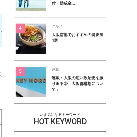
付・助成金...
グルメ
ご
大阪南部でおすすめの蕎麦屋
4選
連載
示
連載：大阪の短い政治史を振
り返る②「大阪都構想につい
て」
いま気になるキーワード
HOT KEYWORD