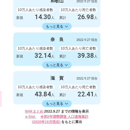
999
1
和
歌
山
2022.9.27 現在
新規
人
新規
人
1003778
2845
累計
10万人あたり感染者数
人
累計
10万人あたり死亡者数
人
14.30
26.98
新規
人
累計
人
14336.11
累計
人
もっと見る
感染者数
死亡者数
132
1
奈
良
2022.9.27 現在
新規
人
新規
人
132327
249
累計
10万人あたり感染者数
人
累計
10万人あたり死亡者数
人
32.14
39.38
新規
人
累計
人
16582.30
累計
人
もっと見る
感染者数
死亡者数
426
0
滋
賀
2022.9.27 現在
新規
人
新規
人
219788
522
累計
10万人あたり感染者数
人
累計
10万人あたり死亡者数
人
43.84
22.41
新規
人
累計
人
16406.17
累計
人
もっと見る
感染者数
死亡者数
NHKまとめ
2022.9.27 までの情報を表示
620
2
e-Stat
令和2年国勢調査 人口速報集計
新規
人
新規
人
(2020年10月現在)
をもとに算出
232024
317
累計
人
累計
人