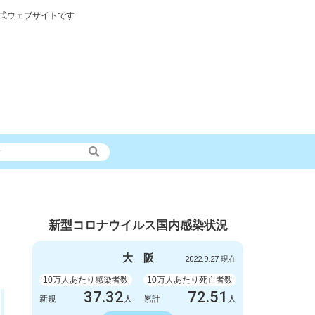
式ウェブサイトです
新型コロナウイルス国内感染状況
大
阪
2022.9.27 現在
10万人あたり感染者数
10万人あたり死亡者数
37.32
72.51
新規
人
累計
人