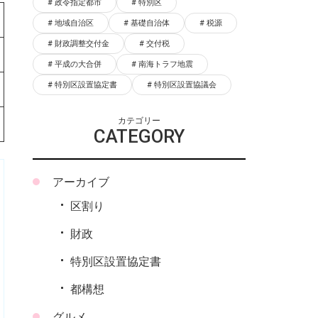
政令指定都市
特別区
地域自治区
基礎自治体
税源
財政調整交付金
交付税
平成の大合併
南海トラフ地震
特別区設置協定書
特別区設置協議会
カテゴリー
CATEGORY
アーカイブ
区割り
財政
特別区設置協定書
都構想
グルメ