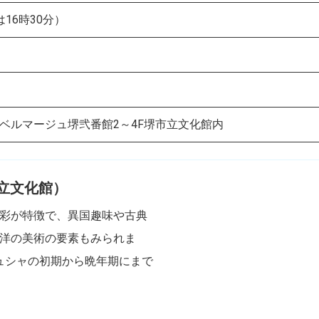
16時30分）
0 ベルマージュ堺弐番館2～4F堺市立文化館内
立文化館）
彩が特徴で、異国趣味や古典
洋の美術の要素もみられま
ミュシャの初期から晩年期にまで