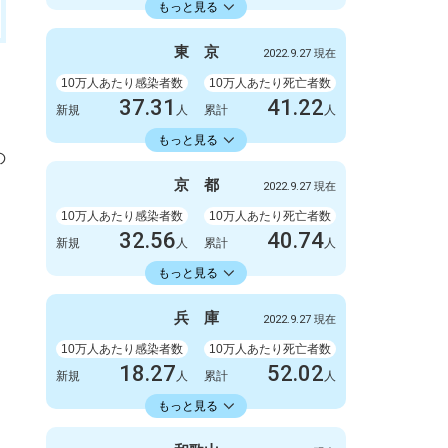
23598.73
累計
人
もっと見る
感染者数
死亡者数
3300
9
東
京
2022.9.27 現在
新規
人
新規
人
2086723
6412
累計
10万人あたり感染者数
人
累計
10万人あたり死亡者数
人
37.31
41.22
新規
人
累計
人
22429.74
累計
人
もっと見る
の
感染者数
死亡者数
5247
6
京
都
2022.9.27 現在
新規
人
新規
人
3154675
5798
累計
10万人あたり感染者数
人
累計
10万人あたり死亡者数
人
32.56
40.74
新規
人
累計
人
18413.86
累計
人
もっと見る
感染者数
死亡者数
840
3
兵
庫
2022.9.27 現在
新規
人
新規
人
475063
1051
累計
10万人あたり感染者数
人
累計
10万人あたり死亡者数
人
18.27
52.02
新規
人
累計
人
18353.34
累計
人
もっと見る
感染者数
死亡者数