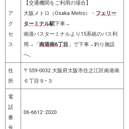
【交通機関をご利用の場合】
ア
大阪メトロ（Osaka Metro）・
フェリー
ク
ターミナル駅
下車→
セ
南港バスターミナルより15系統のバス利
ス
用→「
南港南6丁目
」で下車→釣り施設
へ。
住
〒559-0032 大阪府大阪市住之江区南港南
所
６丁目９−３
電
話
06-6612ｰ2020
番
号