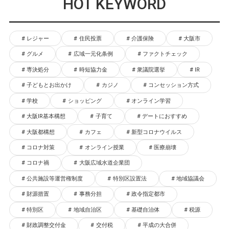
HOT KEYWORD
レジャー
住民投票
介護保険
大阪市
グルメ
広域一元化条例
ファクトチェック
専決処分
時短協力金
衆議院選挙
IR
子どもとお出かけ
カジノ
コンセッション方式
学校
ショッピング
オンライン学習
大阪IR基本構想
子育て
デートにおすすめ
大阪都構想
カフェ
新型コロナウイルス
コロナ対策
オンライン授業
医療崩壊
コロナ禍
大阪広域水道企業団
公共施設等運営権制度
特別区設置法
地域協議会
財源措置
事務分担
政令指定都市
特別区
地域自治区
基礎自治体
税源
財政調整交付金
交付税
平成の大合併