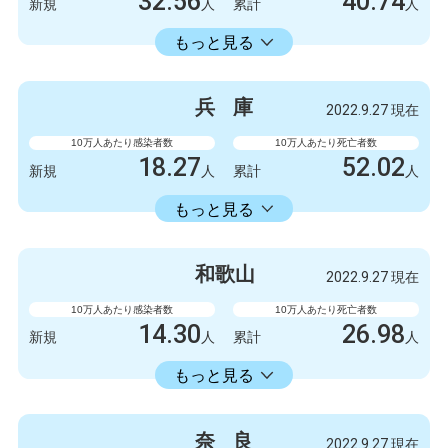
32.56
40.74
新規
人
累計
人
18413.86
累計
人
もっと見る
感染者数
死亡者数
840
3
新規
人
新規
人
兵
庫
2022.9.27 現在
475063
1051
累計
人
累計
人
10万人あたり感染者数
10万人あたり死亡者数
18.27
52.02
新規
人
累計
人
18353.34
累計
人
もっと見る
感染者数
死亡者数
999
1
新規
人
新規
人
和
歌
山
2022.9.27 現在
1003778
2845
累計
人
累計
人
10万人あたり感染者数
10万人あたり死亡者数
14.30
26.98
新規
人
累計
人
14336.11
累計
人
もっと見る
感染者数
死亡者数
132
1
新規
人
新規
人
奈
良
2022.9.27 現在