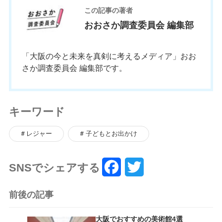
この記事の著者
おおさか調査委員会 編集部
「大阪の今と未来を真剣に考えるメディア」おお
さか調査委員会 編集部です。
キーワード
レジャー
子どもとお出かけ
SNSでシェアする
F
T
a
w
前後の記事
c
i
大阪でおすすめの美術館4選