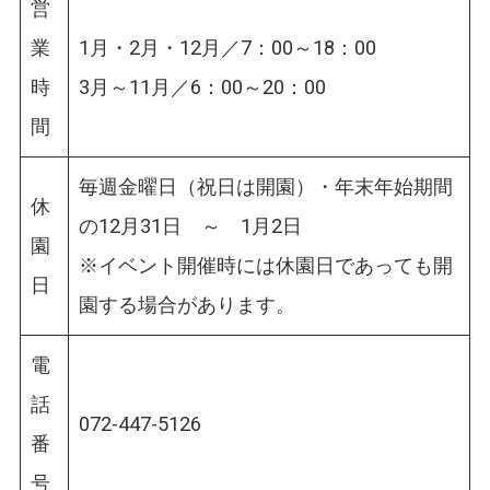
営
業
1月・2月・12月／7：00～18：00
時
3月～11月／6：00～20：00
間
毎週金曜日（祝日は開園）・年末年始期間
休
の12月31日 ～ 1月2日
園
※イベント開催時には休園日であっても開
日
園する場合があります。
電
話
072-447-5126
番
号