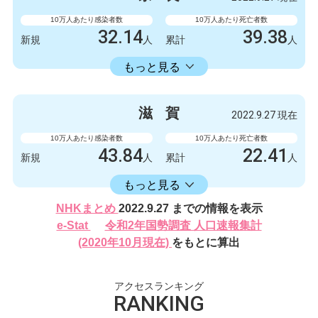
132327
249
累計
人
累計
人
10万人あたり感染者数
10万人あたり死亡者数
32.14
39.38
新規
人
累計
人
16582.30
累計
人
もっと見る
感染者数
死亡者数
426
0
新規
人
新規
人
滋
賀
2022.9.27 現在
219788
522
累計
人
累計
人
10万人あたり感染者数
10万人あたり死亡者数
43.84
22.41
新規
人
累計
人
16406.17
累計
人
もっと見る
感染者数
死亡者数
NHKまとめ
2022.9.27 までの情報を表示
620
2
新規
人
新規
人
e-Stat
令和2年国勢調査 人口速報集計
232024
317
(2020年10月現在)
をもとに算出
累計
人
累計
人
アクセスランキング
RANKING