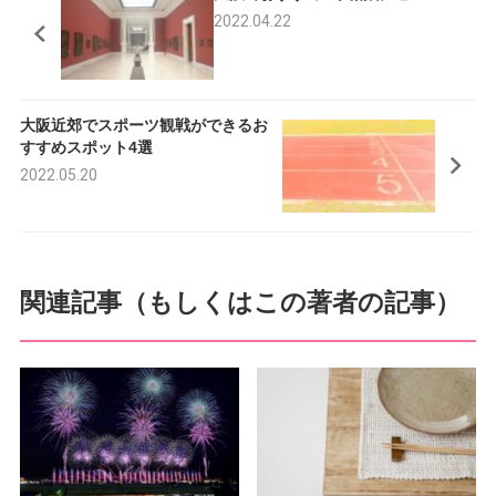
e
t
2022.04.22
b
t
o
e
大阪近郊でスポーツ観戦ができるお
o
r
すすめスポット4選
k
2022.05.20
関連記事（もしくはこの著者の記事）