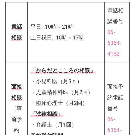
電話相
談番号
電話
平日…10時～21時
06-
相談
土日祝日…10時～17時
6354-
4152
「からだとこころの相談」
・小児科医（月3回）
面接
面接予
・児童精神科医（月2回）
相談
約電話
・臨床心理士（月2回）
（事
番号
「法律相談」
前予
06-
・弁護士（月1回）
約
6354-