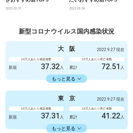
2023.05.31
2023.05.26
新型コロナウイルス国内感染状況
大
阪
2022.9.27 現在
10万人あたり感染者数
10万人あたり死亡者数
37.32
72.51
新規
人
累計
人
23598.73
累計
人
もっと見る
感染者数
死亡者数
3300
9
新規
人
新規
人
東
京
2022.9.27 現在
2086723
6412
累計
人
累計
人
10万人あたり感染者数
10万人あたり死亡者数
37.31
41.22
新規
人
累計
人
22429.74
累計
人
もっと見る