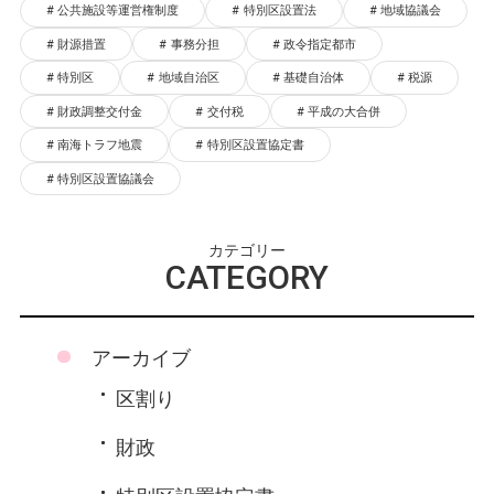
公共施設等運営権制度
特別区設置法
地域協議会
財源措置
事務分担
政令指定都市
特別区
地域自治区
基礎自治体
税源
財政調整交付金
交付税
平成の大合併
南海トラフ地震
特別区設置協定書
特別区設置協議会
カテゴリー
CATEGORY
アーカイブ
区割り
財政