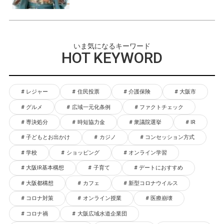
いま気になるキーワード
HOT KEYWORD
レジャー
住民投票
介護保険
大阪市
グルメ
広域一元化条例
ファクトチェック
専決処分
時短協力金
衆議院選挙
IR
子どもとお出かけ
カジノ
コンセッション方式
学校
ショッピング
オンライン学習
大阪IR基本構想
子育て
デートにおすすめ
大阪都構想
カフェ
新型コロナウイルス
コロナ対策
オンライン授業
医療崩壊
コロナ禍
大阪広域水道企業団