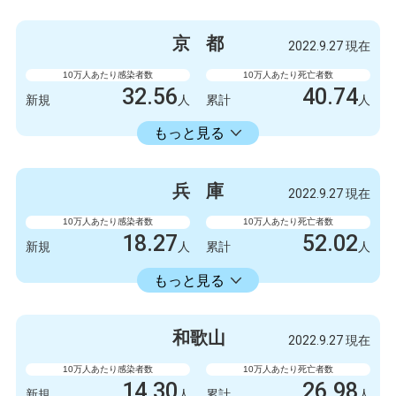
感染者数
死亡者数
5247
6
新規
人
新規
人
京
都
2022.9.27 現在
3154675
5798
累計
人
累計
人
10万人あたり感染者数
10万人あたり死亡者数
32.56
40.74
新規
人
累計
人
18413.86
累計
人
もっと見る
感染者数
死亡者数
840
3
新規
人
新規
人
兵
庫
2022.9.27 現在
475063
1051
累計
人
累計
人
10万人あたり感染者数
10万人あたり死亡者数
18.27
52.02
新規
人
累計
人
18353.34
累計
人
もっと見る
感染者数
死亡者数
999
1
新規
人
新規
人
和
歌
山
2022.9.27 現在
1003778
2845
累計
人
累計
人
10万人あたり感染者数
10万人あたり死亡者数
14.30
26.98
新規
人
累計
人