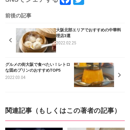
a
w
前後の記事
c
i
大阪北部エリアでおすすめの中華料
e
t
理店3選
2022.02.25
b
t
o
e
グルメの街大阪で食べたい！レトロ
o
r
な固めプリンのおすすめTOP5
k
2022.03.04
関連記事（もしくはこの著者の記事）