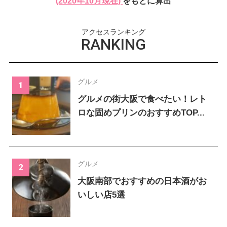
232024
317
(2020年10月現在)
をもとに算出
累計
人
累計
人
アクセスランキング
RANKING
グルメ
グルメの街大阪で食べたい！レト
ロな固めプリンのおすすめTOP...
グルメ
大阪南部でおすすめの日本酒がお
いしい店5選