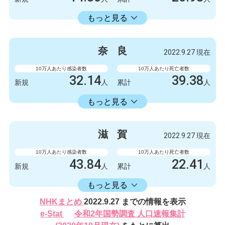
14336.11
累計
人
もっと見る
感染者数
死亡者数
132
1
新規
人
新規
人
奈
良
2022.9.27 現在
132327
249
累計
人
累計
人
10万人あたり感染者数
10万人あたり死亡者数
32.14
39.38
新規
人
累計
人
16582.30
累計
人
もっと見る
感染者数
死亡者数
426
0
新規
人
新規
人
滋
賀
2022.9.27 現在
219788
522
累計
人
累計
人
10万人あたり感染者数
10万人あたり死亡者数
43.84
22.41
新規
人
累計
人
16406.17
累計
人
もっと見る
感染者数
死亡者数
NHKまとめ
2022.9.27 までの情報を表示
620
2
新規
人
新規
人
e-Stat
令和2年国勢調査 人口速報集計