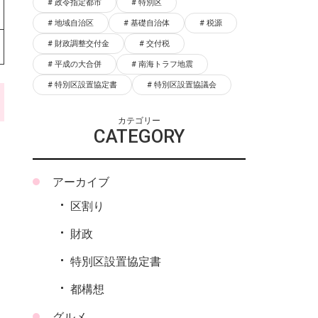
政令指定都市
特別区
地域自治区
基礎自治体
税源
財政調整交付金
交付税
平成の大合併
南海トラフ地震
特別区設置協定書
特別区設置協議会
カテゴリー
CATEGORY
アーカイブ
区割り
財政
特別区設置協定書
都構想
グルメ