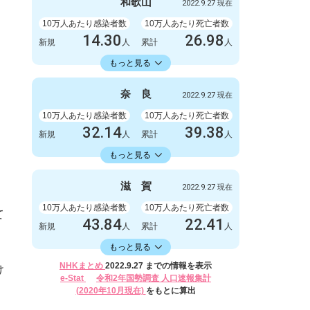
999
1
和
歌
山
2022.9.27 現在
新規
人
新規
人
1003778
2845
累計
10万人あたり感染者数
人
累計
10万人あたり死亡者数
人
14.30
26.98
新規
人
累計
人
14336.11
累計
人
もっと見る
感染者数
死亡者数
132
1
奈
良
2022.9.27 現在
新規
人
新規
人
132327
249
累計
10万人あたり感染者数
人
累計
10万人あたり死亡者数
人
32.14
39.38
新規
人
累計
人
16582.30
累計
人
もっと見る
感染者数
死亡者数
426
0
滋
賀
2022.9.27 現在
新規
人
新規
人
219788
522
累計
10万人あたり感染者数
人
累計
10万人あたり死亡者数
人
て
43.84
22.41
新規
人
累計
人
16406.17
累計
人
もっと見る
感染者数
死亡者数
NHKまとめ
2022.9.27 までの情報を表示
け
620
2
e-Stat
令和2年国勢調査 人口速報集計
新規
人
新規
人
(2020年10月現在)
をもとに算出
232024
317
累計
人
累計
人