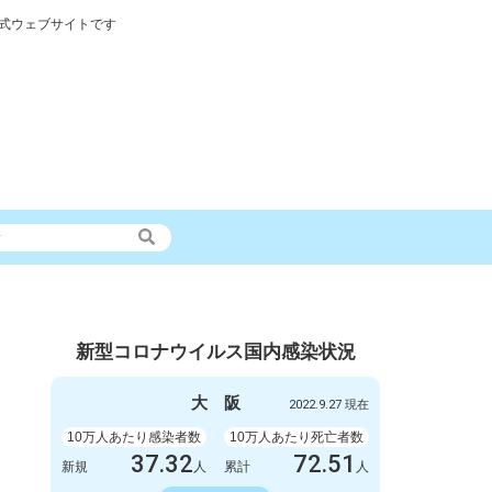
式ウェブサイトです
新型コロナウイルス国内感染状況
大
阪
2022.9.27 現在
10万人あたり感染者数
10万人あたり死亡者数
37.32
72.51
新規
人
累計
人