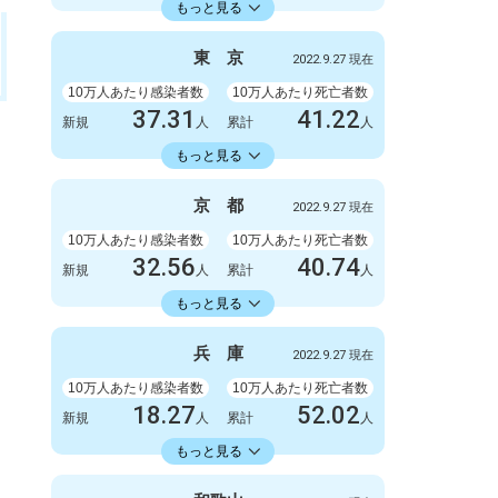
23598.73
累計
人
もっと見る
感染者数
死亡者数
3300
9
東
京
2022.9.27 現在
新規
人
新規
人
2086723
6412
累計
10万人あたり感染者数
人
累計
10万人あたり死亡者数
人
37.31
41.22
新規
人
累計
人
22429.74
累計
人
もっと見る
感染者数
死亡者数
5247
6
京
都
2022.9.27 現在
新規
人
新規
人
3154675
5798
累計
10万人あたり感染者数
人
累計
10万人あたり死亡者数
人
32.56
40.74
新規
人
累計
人
18413.86
累計
人
もっと見る
感染者数
死亡者数
840
3
兵
庫
2022.9.27 現在
新規
人
新規
人
475063
1051
累計
10万人あたり感染者数
人
累計
10万人あたり死亡者数
人
18.27
52.02
新規
人
累計
人
18353.34
累計
人
もっと見る
感染者数
死亡者数