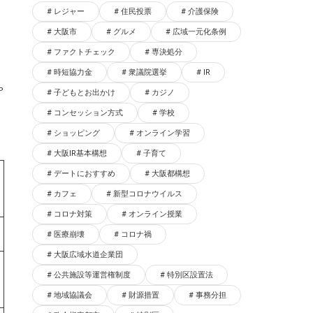
レジャー
住民投票
介護保険
モ
大阪市
グルメ
広域一元化条例
ファクトチェック
専決処分
時短協力金
衆議院選挙
IR
ゃ
子どもとお出かけ
カジノ
コンセッション方式
学校
ショッピング
オンライン学習
大阪IR基本構想
子育て
デートにおすすめ
大阪都構想
カフェ
新型コロナウイルス
コロナ対策
オンライン授業
医療崩壊
コロナ禍
大阪広域水道企業団
公共施設等運営権制度
特別区設置法
地域協議会
財源措置
事務分担