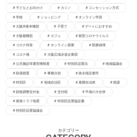
子どもとお出かけ
カジノ
コンセッション方式
学校
ショッピング
オンライン学習
大阪IR基本構想
子育て
デートにおすすめ
大阪都構想
カフェ
新型コロナウイルス
コロナ対策
オンライン授業
医療崩壊
コロナ禍
大阪広域水道企業団
公共施設等運営権制度
特別区設置法
地域協議会
財源措置
事務分担
政令指定都市
特別区
地域自治区
基礎自治体
税源
財政調整交付金
交付税
平成の大合併
南海トラフ地震
特別区設置協定書
特別区設置協議会
カテゴリー