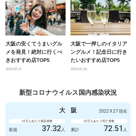
大阪の安くてうまいグル
大阪で一押しのイタリア
メを発見！絶対に行くべ
ングルメ！記念日に行き
きおすすめ店TOP5
たいおすすめ店TOP5
2023.05.31
2023.05.26
新型コロナウイルス国内感染状況
大
阪
2022.9.27 現在
10万人あたり感染者数
10万人あたり死亡者数
37.32
72.51
新規
人
累計
人