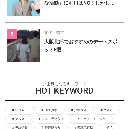
な活動」に利用はNO！しかし…
文化・教育
大阪北部でおすすめのデートスポ
ット5選
いま気になるキーワード
HOT KEYWORD
レジャー
住民投票
介護保険
大阪市
グルメ
広域一元化条例
ファクトチェック
専決処分
時短協力金
衆議院選挙
IR