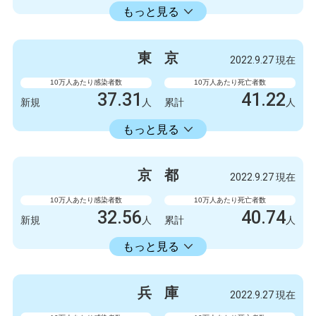
23598.73
累計
人
もっと見る
感染者数
死亡者数
3300
9
新規
人
新規
人
東
京
2022.9.27 現在
2086723
6412
累計
人
累計
人
10万人あたり感染者数
10万人あたり死亡者数
37.31
41.22
新規
人
累計
人
22429.74
累計
人
もっと見る
感染者数
死亡者数
5247
6
新規
人
新規
人
京
都
2022.9.27 現在
3154675
5798
累計
人
累計
人
10万人あたり感染者数
10万人あたり死亡者数
32.56
40.74
新規
人
累計
人
18413.86
累計
人
もっと見る
感染者数
死亡者数
840
3
新規
人
新規
人
兵
庫
2022.9.27 現在
475063
1051
累計
人
累計
人