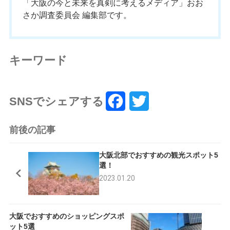
「大阪の今と未来を真剣に考えるメディア」おお
さか調査委員会 編集部です。
キーワード
SNSでシェアする
F
T
a
w
前後の記事
c
i
大阪北部でおすすめの観光スポット5
e
t
選！
2023.01.20
b
t
o
e
大阪でおすすめのショッピングスポ
o
r
ット5選