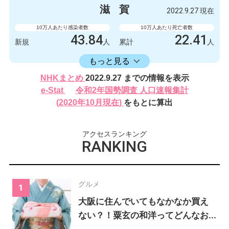
426
0
新規
人
新規
人
滋
賀
2022.9.27 現在
219788
522
累計
人
累計
人
10万人あたり感染者数
10万人あたり死亡者数
43.84
22.41
新規
人
累計
人
16406.17
累計
人
もっと見る
感染者数
死亡者数
NHKまとめ
2022.9.27 までの情報を表示
620
2
新規
人
新規
人
e-Stat
令和2年国勢調査 人口速報集計
232024
317
(2020年10月現在)
をもとに算出
累計
人
累計
人
アクセスランキング
RANKING
グルメ
大阪に住んでいてもなかなか買え
ない？！粟玄の和洋ってどんなお...