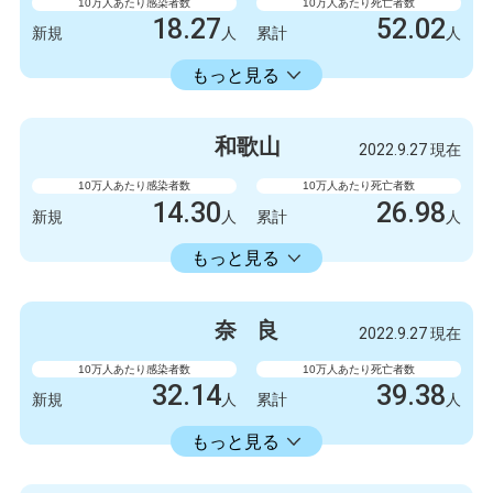
10万人あたり感染者数
10万人あたり死亡者数
18.27
52.02
新規
人
累計
人
18353.34
累計
人
もっと見る
感染者数
死亡者数
999
1
新規
人
新規
人
和
歌
山
2022.9.27 現在
1003778
2845
累計
人
累計
人
10万人あたり感染者数
10万人あたり死亡者数
14.30
26.98
新規
人
累計
人
14336.11
累計
人
もっと見る
感染者数
死亡者数
132
1
新規
人
新規
人
奈
良
2022.9.27 現在
132327
249
累計
人
累計
人
10万人あたり感染者数
10万人あたり死亡者数
32.14
39.38
新規
人
累計
人
16582.30
累計
人
もっと見る
感染者数
死亡者数