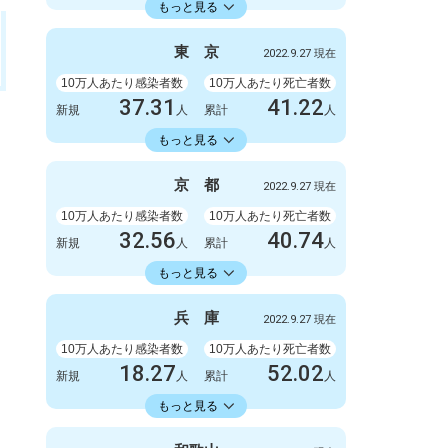
23598.73
累計
人
もっと見る
感染者数
死亡者数
3300
9
東
京
2022.9.27 現在
新規
人
新規
人
2086723
6412
累計
10万人あたり感染者数
人
累計
10万人あたり死亡者数
人
37.31
41.22
新規
人
累計
人
22429.74
累計
人
もっと見る
感染者数
死亡者数
5247
6
京
都
2022.9.27 現在
新規
人
新規
人
3154675
5798
累計
10万人あたり感染者数
人
累計
10万人あたり死亡者数
人
32.56
40.74
新規
人
累計
人
18413.86
累計
人
もっと見る
感染者数
死亡者数
840
3
兵
庫
2022.9.27 現在
新規
人
新規
人
475063
1051
累計
10万人あたり感染者数
人
累計
10万人あたり死亡者数
人
18.27
52.02
新規
人
累計
人
18353.34
累計
人
もっと見る
感染者数
死亡者数