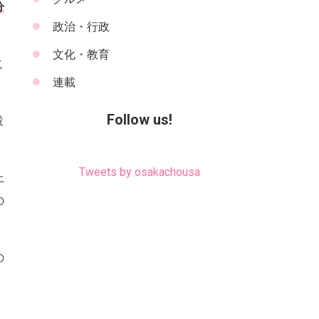
分
政治・行政
文化・教育
こ
連載
Follow us!
設
Tweets by osakachousa
上
の
の