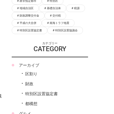
政令指定都市
特別区
地域自治区
基礎自治体
税源
財政調整交付金
交付税
平成の大合併
南海トラフ地震
特別区設置協定書
特別区設置協議会
カテゴリー
CATEGORY
アーカイブ
区割り
財政
特別区設置協定書
減
都構想
グルメ