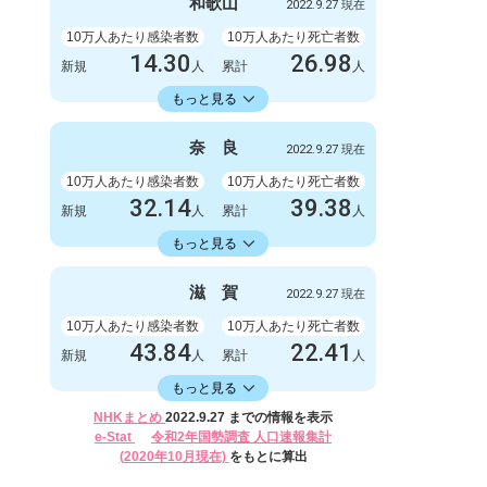
999
1
和
歌
山
2022.9.27 現在
新規
人
新規
人
1003778
2845
累計
10万人あたり感染者数
人
累計
10万人あたり死亡者数
人
14.30
26.98
新規
人
累計
人
14336.11
累計
人
もっと見る
感染者数
死亡者数
132
1
奈
良
2022.9.27 現在
新規
人
新規
人
132327
249
累計
10万人あたり感染者数
人
累計
10万人あたり死亡者数
人
32.14
39.38
新規
人
累計
人
16582.30
累計
人
もっと見る
感染者数
死亡者数
426
0
滋
賀
2022.9.27 現在
新規
人
新規
人
219788
522
累計
10万人あたり感染者数
人
累計
10万人あたり死亡者数
人
43.84
22.41
新規
人
累計
人
16406.17
累計
人
もっと見る
感染者数
死亡者数
NHKまとめ
2022.9.27 までの情報を表示
620
2
e-Stat
令和2年国勢調査 人口速報集計
新規
人
新規
人
(2020年10月現在)
をもとに算出
232024
317
累計
人
累計
人