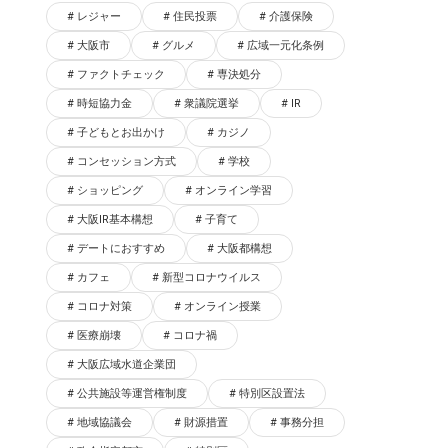
レジャー
住民投票
介護保険
大阪市
グルメ
広域一元化条例
ファクトチェック
専決処分
時短協力金
衆議院選挙
IR
子どもとお出かけ
カジノ
コンセッション方式
学校
ショッピング
オンライン学習
大阪IR基本構想
子育て
デートにおすすめ
大阪都構想
カフェ
新型コロナウイルス
コロナ対策
オンライン授業
医療崩壊
コロナ禍
大阪広域水道企業団
公共施設等運営権制度
特別区設置法
地域協議会
財源措置
事務分担