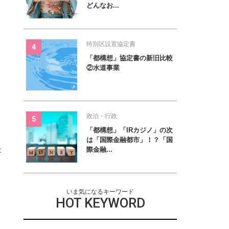
どんなお...
特別区設置協定書
「都構想」協定書の新旧比較
②水道事業
政治・行政
「都構想」「IRカジノ」の次
は「国際金融都市」！？「国
ょ
際金融...
いま気になるキーワード
HOT KEYWORD