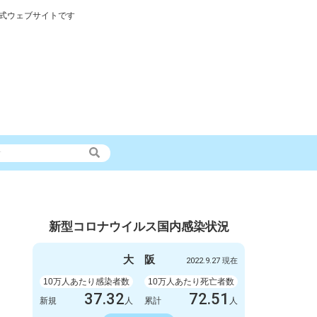
式ウェブサイトです
新型コロナウイルス国内感染状況
大
阪
2022.9.27 現在
10万人あたり感染者数
10万人あたり死亡者数
37.32
72.51
新規
人
累計
人