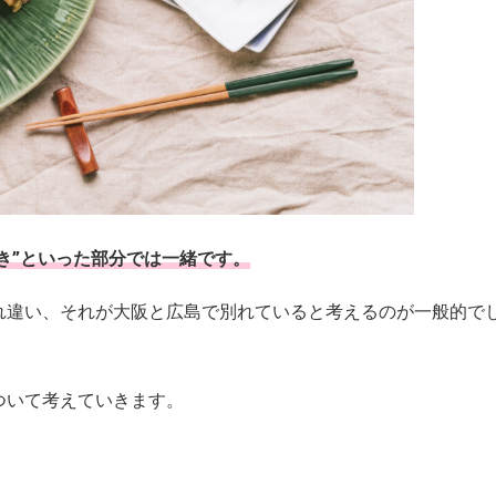
き
”
といった部分では一緒です。
れ違い、それが大阪と広島で別れていると考えるのが一般的で
ついて考えていきます。