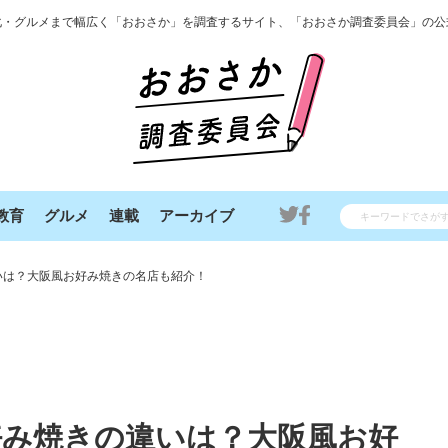
化・グルメまで幅広く「おおさか」を調査するサイト、「おおさか調査委員会」の公
教育
グルメ
連載
アーカイブ
いは？大阪風お好み焼きの名店も紹介！
好み焼きの違いは？大阪風お好