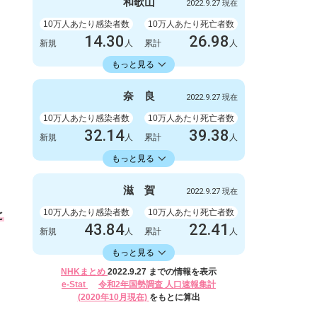
999
1
和
歌
山
2022.9.27 現在
新規
人
新規
人
1003778
2845
累計
10万人あたり感染者数
人
累計
10万人あたり死亡者数
人
14.30
26.98
新規
人
累計
人
14336.11
累計
人
もっと見る
感染者数
死亡者数
132
1
奈
良
2022.9.27 現在
新規
人
新規
人
132327
249
累計
10万人あたり感染者数
人
累計
10万人あたり死亡者数
人
32.14
39.38
新規
人
累計
人
16582.30
累計
人
もっと見る
感染者数
死亡者数
426
0
滋
賀
2022.9.27 現在
新規
人
新規
人
219788
522
累計
10万人あたり感染者数
人
累計
10万人あたり死亡者数
人
と
43.84
22.41
新規
人
累計
人
16406.17
累計
人
もっと見る
感染者数
死亡者数
NHKまとめ
2022.9.27 までの情報を表示
620
2
e-Stat
令和2年国勢調査 人口速報集計
新規
人
新規
人
(2020年10月現在)
をもとに算出
232024
317
累計
人
累計
人