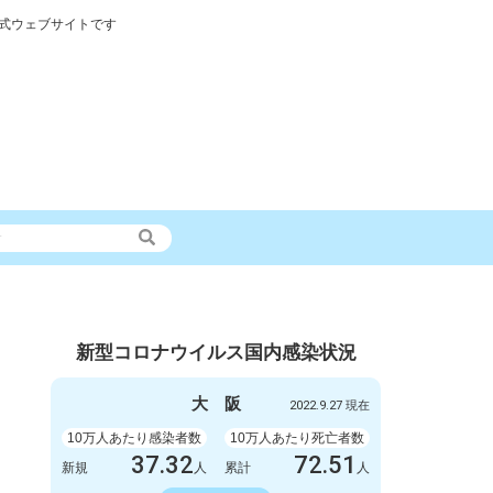
式ウェブサイトです
新型コロナウイルス国内感染状況
大
阪
2022.9.27 現在
10万人あたり感染者数
10万人あたり死亡者数
37.32
72.51
新規
人
累計
人