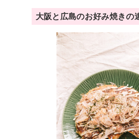
大阪と広島のお好み焼きの