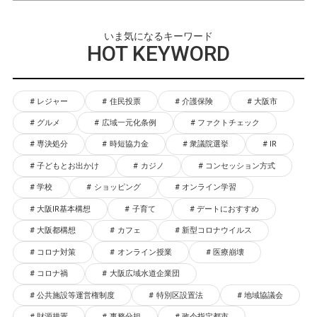
いま気になるキーワード
HOT KEYWORD
レジャー
住民投票
介護保険
大阪市
グルメ
広域一元化条例
ファクトチェック
専決処分
時短協力金
衆議院選挙
IR
子どもとお出かけ
カジノ
コンセッション方式
学校
ショッピング
オンライン学習
大阪IR基本構想
子育て
デートにおすすめ
大阪都構想
カフェ
新型コロナウイルス
コロナ対策
オンライン授業
医療崩壊
コロナ禍
大阪広域水道企業団
公共施設等運営権制度
特別区設置法
地域協議会
財源措置
事務分担
政令指定都市