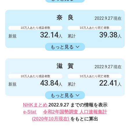
感染者数
死亡者数
132
1
新規
人
新規
人
奈
良
2022.9.27 現在
132327
249
累計
人
累計
人
10万人あたり感染者数
10万人あたり死亡者数
32.14
39.38
新規
人
累計
人
16582.30
累計
人
もっと見る
感染者数
死亡者数
426
0
新規
人
新規
人
滋
賀
2022.9.27 現在
219788
522
累計
人
累計
人
10万人あたり感染者数
10万人あたり死亡者数
43.84
22.41
新規
人
累計
人
16406.17
累計
人
もっと見る
感染者数
死亡者数
NHKまとめ
2022.9.27 までの情報を表示
620
2
新規
人
新規
人
e-Stat
令和2年国勢調査 人口速報集計
232024
317
(2020年10月現在)
をもとに算出
累計
人
累計
人