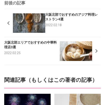
前後の記事
c
i
大阪北部でおすすめのアジア料理レ
e
t
ストラン4選
2022.02.18
b
t
o
e
大阪北部エリアでおすすめの中華料
o
r
理店3選
k
2022.02.25
関連記事（もしくはこの著者の記事）