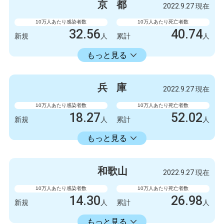
京
都
2022.9.27 現在
3154675
5798
累計
人
累計
人
10万人あたり感染者数
10万人あたり死亡者数
32.56
40.74
新規
人
累計
人
18413.86
累計
人
もっと見る
感染者数
死亡者数
840
3
新規
人
新規
人
兵
庫
2022.9.27 現在
475063
1051
累計
人
累計
人
10万人あたり感染者数
10万人あたり死亡者数
18.27
52.02
新規
人
累計
人
18353.34
累計
人
もっと見る
感染者数
死亡者数
999
1
新規
人
新規
人
和
歌
山
2022.9.27 現在
1003778
2845
累計
人
累計
人
10万人あたり感染者数
10万人あたり死亡者数
14.30
26.98
新規
人
累計
人
14336.11
累計
人
もっと見る