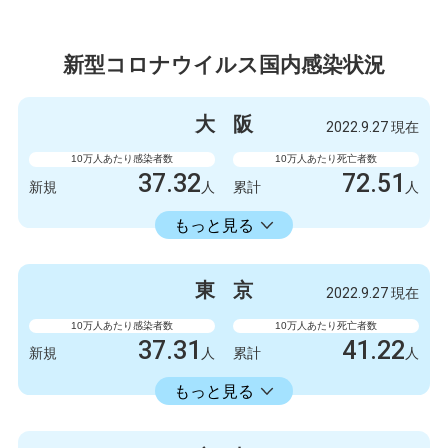
新型コロナウイルス国内感染状況
大
阪
2022.9.27 現在
10万人あたり感染者数
10万人あたり死亡者数
37.32
72.51
新規
人
累計
人
23598.73
累計
人
もっと見る
感染者数
死亡者数
3300
9
新規
人
新規
人
東
京
2022.9.27 現在
2086723
6412
累計
人
累計
人
10万人あたり感染者数
10万人あたり死亡者数
37.31
41.22
新規
人
累計
人
22429.74
累計
人
もっと見る
感染者数
死亡者数
5247
6
新規
人
新規
人