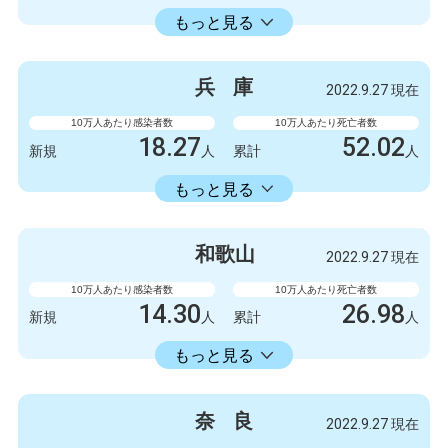
18413.86
累計
人
もっと見る
感染者数
死亡者数
840
3
新規
人
新規
人
兵
庫
2022.9.27 現在
475063
1051
累計
人
累計
人
10万人あたり感染者数
10万人あたり死亡者数
18.27
52.02
新規
人
累計
人
18353.34
累計
人
もっと見る
感染者数
死亡者数
999
1
新規
人
新規
人
和
歌
山
2022.9.27 現在
1003778
2845
累計
人
累計
人
10万人あたり感染者数
10万人あたり死亡者数
14.30
26.98
新規
人
累計
人
14336.11
累計
人
もっと見る
感染者数
死亡者数
132
1
新規
人
新規
人
奈
良
2022.9.27 現在
132327
249
累計
人
累計
人