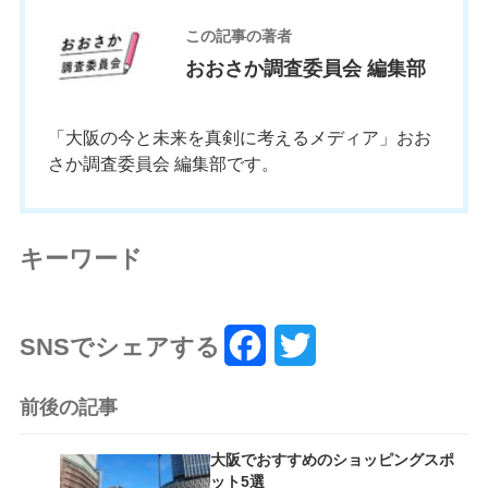
この記事の著者
おおさか調査委員会 編集部
「大阪の今と未来を真剣に考えるメディア」おお
さか調査委員会 編集部です。
キーワード
SNSでシェアする
F
T
a
w
前後の記事
c
i
大阪でおすすめのショッピングスポ
e
t
ット5選