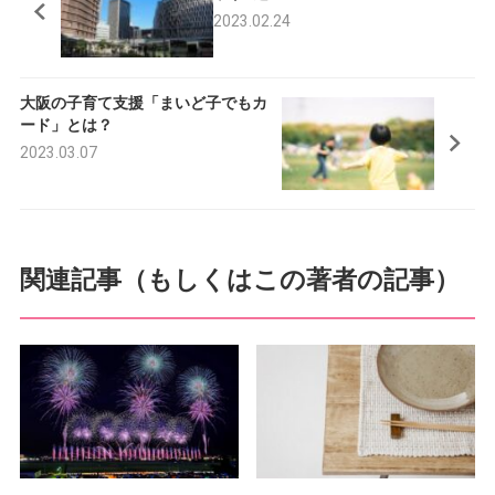
2023.02.24
b
t
o
e
大阪の子育て支援「まいど子でもカ
o
r
ード」とは？
k
2023.03.07
関連記事（もしくはこの著者の記事）