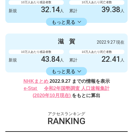
10万人あたり感染者数
10万人あたり死亡者数
32.14
39.38
新規
人
累計
人
16582.30
累計
人
もっと見る
感染者数
死亡者数
426
0
新規
人
新規
人
滋
賀
2022.9.27 現在
219788
522
累計
人
累計
人
10万人あたり感染者数
10万人あたり死亡者数
43.84
22.41
新規
人
累計
人
16406.17
累計
人
もっと見る
感染者数
死亡者数
NHKまとめ
2022.9.27 までの情報を表示
620
2
新規
人
新規
人
e-Stat
令和2年国勢調査 人口速報集計
232024
317
(2020年10月現在)
をもとに算出
累計
人
累計
人
アクセスランキング
RANKING