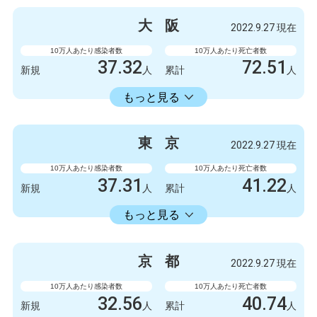
大
阪
2022.9.27 現在
10万人あたり感染者数
10万人あたり死亡者数
37.32
72.51
新規
人
累計
人
23598.73
累計
人
もっと見る
感染者数
死亡者数
3300
9
新規
人
新規
人
東
京
2022.9.27 現在
2086723
6412
累計
人
累計
人
10万人あたり感染者数
10万人あたり死亡者数
37.31
41.22
新規
人
累計
人
22429.74
累計
人
もっと見る
感染者数
死亡者数
5247
6
新規
人
新規
人
京
都
2022.9.27 現在
3154675
5798
累計
人
累計
人
10万人あたり感染者数
10万人あたり死亡者数
32.56
40.74
新規
人
累計
人