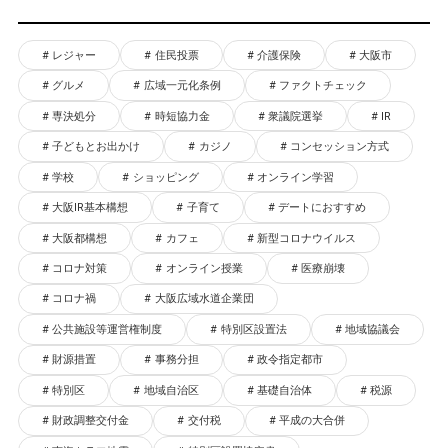
レジャー
住民投票
介護保険
大阪市
グルメ
広域一元化条例
ファクトチェック
専決処分
時短協力金
衆議院選挙
IR
子どもとお出かけ
カジノ
コンセッション方式
学校
ショッピング
オンライン学習
大阪IR基本構想
子育て
デートにおすすめ
大阪都構想
カフェ
新型コロナウイルス
コロナ対策
オンライン授業
医療崩壊
コロナ禍
大阪広域水道企業団
公共施設等運営権制度
特別区設置法
地域協議会
財源措置
事務分担
政令指定都市
特別区
地域自治区
基礎自治体
税源
財政調整交付金
交付税
平成の大合併