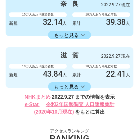
新規
人
新規
人
奈
良
2022.9.27 現在
132327
249
累計
人
累計
人
10万人あたり感染者数
10万人あたり死亡者数
32.14
39.38
新規
人
累計
人
16582.30
累計
人
もっと見る
感染者数
死亡者数
426
0
新規
人
新規
人
滋
賀
2022.9.27 現在
219788
522
累計
人
累計
人
10万人あたり感染者数
10万人あたり死亡者数
43.84
22.41
新規
人
累計
人
16406.17
累計
人
もっと見る
感染者数
死亡者数
NHKまとめ
2022.9.27 までの情報を表示
620
2
新規
人
新規
人
e-Stat
令和2年国勢調査 人口速報集計
232024
317
(2020年10月現在)
をもとに算出
累計
人
累計
人
アクセスランキング
RANKING