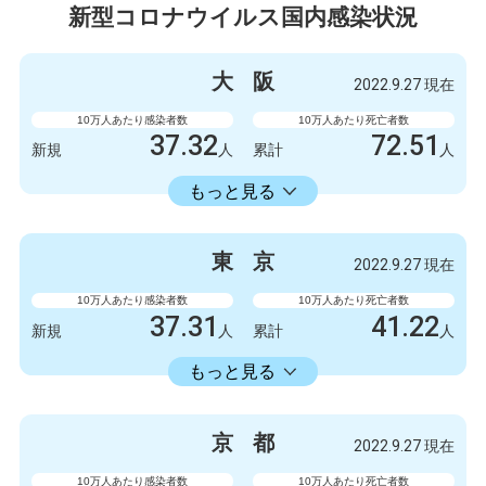
新型コロナウイルス国内感染状況
大
阪
2022.9.27 現在
10万人あたり感染者数
10万人あたり死亡者数
37.32
72.51
新規
人
累計
人
23598.73
累計
人
もっと見る
感染者数
死亡者数
3300
9
新規
人
新規
人
東
京
2022.9.27 現在
2086723
6412
累計
人
累計
人
10万人あたり感染者数
10万人あたり死亡者数
37.31
41.22
新規
人
累計
人
22429.74
累計
人
もっと見る
感染者数
死亡者数
5247
6
新規
人
新規
人
京
都
2022.9.27 現在
3154675
5798
累計
人
累計
人
10万人あたり感染者数
10万人あたり死亡者数