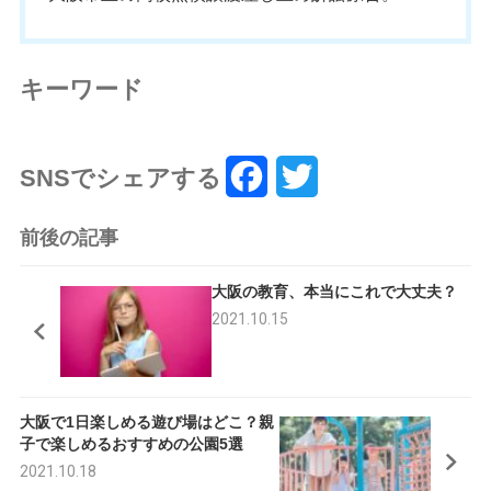
キーワード
SNSでシェアする
F
T
a
w
前後の記事
c
i
大阪の教育、本当にこれで大丈夫？
e
t
2021.10.15
b
t
o
e
大阪で1日楽しめる遊び場はどこ？親
o
r
子で楽しめるおすすめの公園5選
k
2021.10.18