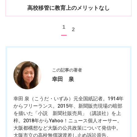
高校移管に教育上のメリットなし
1
2
幸
この記事の著者
幸田 泉
幸田 泉（こうだ・いずみ）元全国紙記者。1914年
からフリーランス。2015年、新聞販売現場の暗部
を描いた「小説 新聞社販売局」（講談社）を上
梓。2018年からYahoo！ニュース個人オーサー。
大阪都構想など大阪の公共政策について発信中。
大阪市立の高校無償譲渡差し止め訴訟原告。