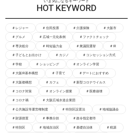
いま気になるキーワード
HOT KEYWORD
レジャー
住民投票
介護保険
大阪市
グルメ
広域一元化条例
ファクトチェック
専決処分
時短協力金
衆議院選挙
IR
子どもとお出かけ
カジノ
コンセッション方式
学校
ショッピング
オンライン学習
大阪IR基本構想
子育て
デートにおすすめ
大阪都構想
カフェ
新型コロナウイルス
コロナ対策
オンライン授業
医療崩壊
コロナ禍
大阪広域水道企業団
公共施設等運営権制度
特別区設置法
地域協議会
財源措置
事務分担
政令指定都市
特別区
地域自治区
基礎自治体
税源