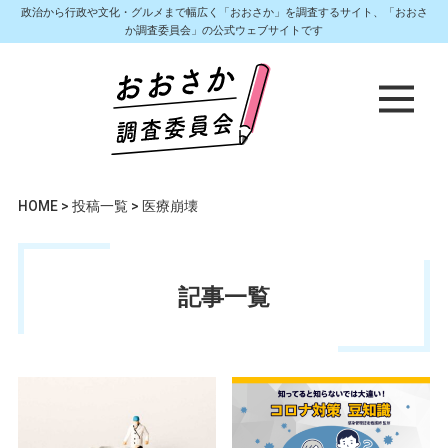
政治から行政や文化・グルメまで幅広く「おおさか」を調査するサイト、「おおさ
か調査委員会」の公式ウェブサイトです
HOME
>
投稿一覧
>
医療崩壊
記事一覧