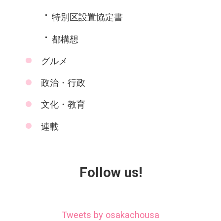
特別区設置協定書
都構想
グルメ
政治・行政
文化・教育
連載
Follow us!
Tweets by osakachousa