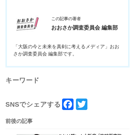
この記事の著者
おおさか調査委員会 編集部
「大阪の今と未来を真剣に考えるメディア」おお
さか調査委員会 編集部です。
キーワード
SNSでシェアする
F
T
a
w
前後の記事
c
i