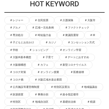
HOT KEYWORD
レジャー
住民投票
介護保険
大阪市
グルメ
広域一元化条例
ファクトチェック
専決処分
時短協力金
衆議院選挙
IR
子どもとお出かけ
カジノ
コンセッション方式
学校
ショッピング
オンライン学習
大阪IR基本構想
子育て
デートにおすすめ
大阪都構想
カフェ
新型コロナウイルス
コロナ対策
オンライン授業
医療崩壊
コロナ禍
大阪広域水道企業団
公共施設等運営権制度
特別区設置法
地域協議会
財源措置
事務分担
政令指定都市
特別区
地域自治区
基礎自治体
税源