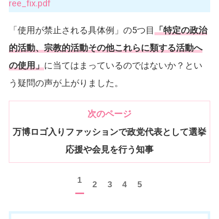
ree_fix.pdf
「使用が禁止される具体例」の5つ目
「特定の政治
的活動、宗教的活動その他これらに類する活動へ
の使用」
に当てはまっているのではないか？とい
う疑問の声が上がりました。
次のページ
万博ロゴ入りファッションで政党代表として選挙
応援や会見を行う知事
1
2
3
4
5
お