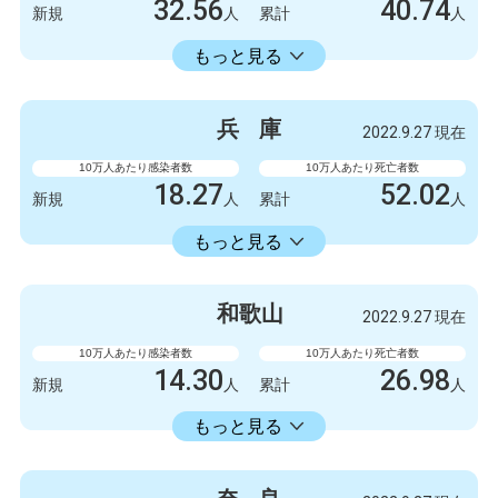
32.56
40.74
新規
人
累計
人
18413.86
累計
人
もっと見る
感染者数
死亡者数
840
3
新規
人
新規
人
兵
庫
2022.9.27 現在
475063
1051
累計
人
累計
人
10万人あたり感染者数
10万人あたり死亡者数
18.27
52.02
新規
人
累計
人
18353.34
累計
人
もっと見る
感染者数
死亡者数
999
1
新規
人
新規
人
和
歌
山
2022.9.27 現在
1003778
2845
累計
人
累計
人
10万人あたり感染者数
10万人あたり死亡者数
14.30
26.98
新規
人
累計
人
14336.11
累計
人
もっと見る
感染者数
死亡者数
132
1
新規
人
新規
人