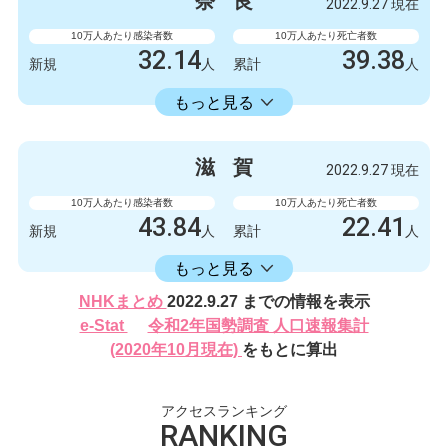
奈
良
2022.9.27 現在
132327
249
累計
人
累計
人
10万人あたり感染者数
10万人あたり死亡者数
32.14
39.38
新規
人
累計
人
16582.30
累計
人
もっと見る
感染者数
死亡者数
426
0
新規
人
新規
人
滋
賀
2022.9.27 現在
219788
522
累計
人
累計
人
10万人あたり感染者数
10万人あたり死亡者数
43.84
22.41
新規
人
累計
人
16406.17
累計
人
もっと見る
感染者数
死亡者数
NHKまとめ
2022.9.27 までの情報を表示
620
2
新規
人
新規
人
e-Stat
令和2年国勢調査 人口速報集計
232024
317
(2020年10月現在)
をもとに算出
累計
人
累計
人
アクセスランキング
RANKING