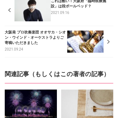
これは酷い！大阪府「臨時医療施
e
t
設」は段ボールベッド？
2021.09.16
b
t
o
e
大阪発 プロ吹奏楽団 オオサカ・シオ
o
r
ン・ウインド・オーケストラよりご
k
寄稿いただきました
2021.09.24
関連記事（もしくはこの著者の記事）