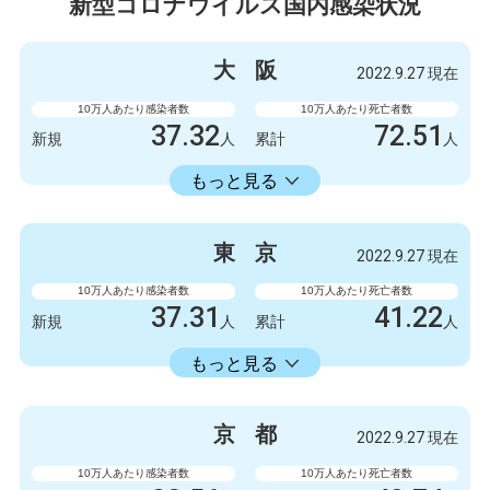
新型コロナウイルス国内感染状況
大
阪
2022.9.27 現在
10万人あたり感染者数
10万人あたり死亡者数
37.32
72.51
新規
人
累計
人
23598.73
累計
人
もっと見る
感染者数
死亡者数
3300
9
新規
人
新規
人
東
京
2022.9.27 現在
2086723
6412
累計
人
累計
人
10万人あたり感染者数
10万人あたり死亡者数
37.31
41.22
新規
人
累計
人
22429.74
累計
人
もっと見る
感染者数
死亡者数
5247
6
新規
人
新規
人
京
都
2022.9.27 現在
3154675
5798
累計
人
累計
人
10万人あたり感染者数
10万人あたり死亡者数