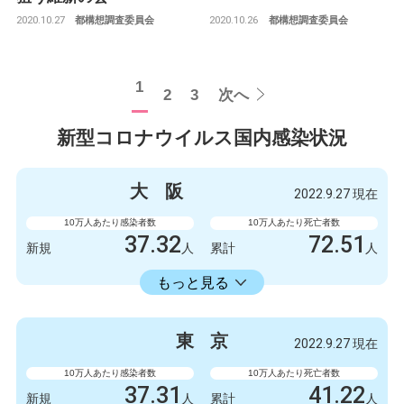
2020.10.27
2020.10.26
都構想調査委員会
都構想調査委員会
1
2
3
次へ
新型コロナウイルス国内感染状況
大
阪
2022.9.27 現在
10万人あたり感染者数
10万人あたり死亡者数
37.32
72.51
新規
人
累計
人
23598.73
累計
人
もっと見る
感染者数
死亡者数
3300
9
新規
人
新規
人
東
京
2022.9.27 現在
2086723
6412
累計
人
累計
人
10万人あたり感染者数
10万人あたり死亡者数
37.31
41.22
新規
人
累計
人