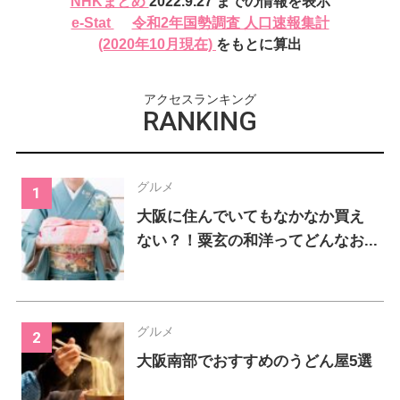
NHKまとめ
2022.9.27 までの情報を表示
620
2
新規
人
新規
人
e-Stat
令和2年国勢調査 人口速報集計
232024
317
(2020年10月現在)
をもとに算出
累計
人
累計
人
アクセスランキング
RANKING
グルメ
大阪に住んでいてもなかなか買え
ない？！粟玄の和洋ってどんなお...
グルメ
大阪南部でおすすめのうどん屋5選