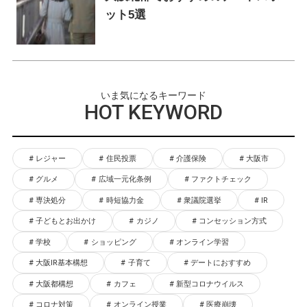
ット5選
いま気になるキーワード
HOT KEYWORD
レジャー
住民投票
介護保険
大阪市
グルメ
広域一元化条例
ファクトチェック
専決処分
時短協力金
衆議院選挙
IR
子どもとお出かけ
カジノ
コンセッション方式
学校
ショッピング
オンライン学習
大阪IR基本構想
子育て
デートにおすすめ
大阪都構想
カフェ
新型コロナウイルス
コロナ対策
オンライン授業
医療崩壊