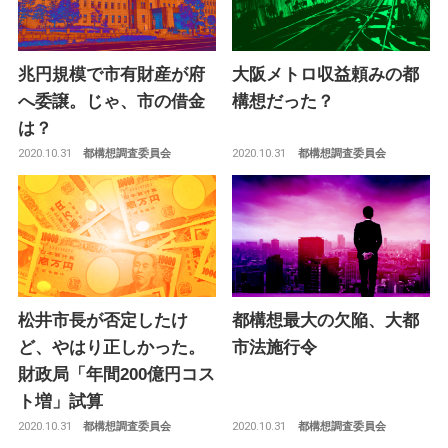
兆円規模で市有財産が府
大阪メトロ収益頼みの都
へ委譲。じゃ、市の借金
構想だった？
は？
2020.10.31
2020.10.31
都構想調査委員会
都構想調査委員会
松井市長が否定したけ
都構想最大の欠陥、大都
ど、やはり正しかった。
市法施行令
財政局「年間200億円コス
ト増」試算
2020.10.31
2020.10.31
都構想調査委員会
都構想調査委員会