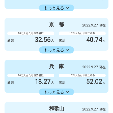
22429.74
累計
人
もっと見る
感染者数
死亡者数
5247
6
新規
人
新規
人
京
都
2022.9.27 現在
3154675
5798
累計
人
累計
人
10万人あたり感染者数
10万人あたり死亡者数
32.56
40.74
新規
人
累計
人
18413.86
累計
人
もっと見る
感染者数
死亡者数
840
3
新規
人
新規
人
兵
庫
2022.9.27 現在
475063
1051
累計
人
累計
人
10万人あたり感染者数
10万人あたり死亡者数
18.27
52.02
新規
人
累計
人
18353.34
累計
人
もっと見る
感染者数
死亡者数
999
1
新規
人
新規
人
和
歌
山
2022.9.27 現在