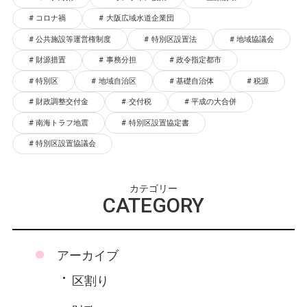
コロナ禍
大阪広域水道企業団
公共施設等運営権制度
特別区設置法
地域協議会
財源措置
事務分担
政令指定都市
特別区
地域自治区
基礎自治体
税源
財政調整交付金
交付税
平成の大合併
南海トラフ地震
特別区設置協定書
特別区設置協議会
カテゴリー
CATEGORY
アーカイブ
区割り