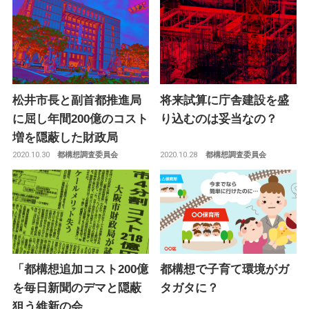
松井市長と副首都推進局
将来試算に庁舎建設を盛
に屈し年間200億のコスト
り込むのは妥当なの？
増を隠蔽した財政局
2020.10.30
2020.10.28
都構想調査委員会
都構想調査委員会
「都構想追加コスト200億
都構想で子育て環境がガ
を毎日新聞のデマと隠蔽
タガタに？
狙う維新の会