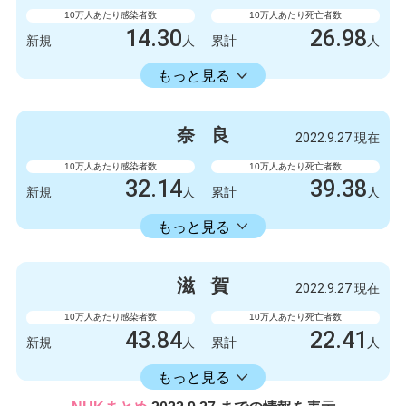
1003778
2845
累計
人
累計
人
10万人あたり感染者数
10万人あたり死亡者数
14.30
26.98
新規
人
累計
人
14336.11
累計
人
もっと見る
感染者数
死亡者数
132
1
新規
人
新規
人
奈
良
2022.9.27 現在
132327
249
累計
人
累計
人
10万人あたり感染者数
10万人あたり死亡者数
32.14
39.38
新規
人
累計
人
16582.30
累計
人
もっと見る
感染者数
死亡者数
426
0
新規
人
新規
人
滋
賀
2022.9.27 現在
219788
522
累計
人
累計
人
10万人あたり感染者数
10万人あたり死亡者数
43.84
22.41
新規
人
累計
人
16406.17
累計
人
もっと見る
感染者数
死亡者数